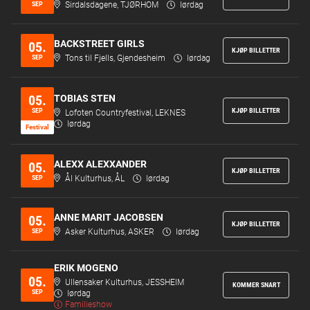
SEP
Sirdalsdagene, TJØRHOM
lørdag
BACKSTREET GIRLS
05.
KJØP BILLETTER
SEP
Tons til Fjells, Gjendesheim
lørdag
05.
TOBIAS STEN
SEP
KJØP BILLETTER
Lofoten Countryfestival, LEKNES
lørdag
Festi­val
ALEXX ALEXXANDER
05.
KJØP BILLETTER
SEP
Ål Kulturhus, ÅL
lørdag
ANNE MARIT JACOBSEN
05.
KJØP BILLETTER
SEP
Asker Kulturhus, ASKER
lørdag
ERIK MOGENO
05.
Ullensaker Kulturhus, JESSHEIM
KOMMER SNART
SEP
lørdag
Familieshow