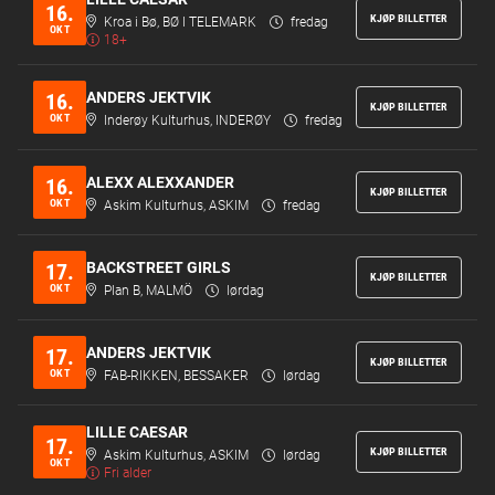
16.
KJØP BILLETTER
Kroa i Bø, BØ I TELEMARK
fredag
OKT
18+
ANDERS JEKTVIK
16.
KJØP BILLETTER
OKT
Inderøy Kulturhus, INDERØY
fredag
ALEXX ALEXXANDER
16.
KJØP BILLETTER
OKT
Askim Kulturhus, ASKIM
fredag
BACKSTREET GIRLS
17.
KJØP BILLETTER
OKT
Plan B, MALMÖ
lørdag
ANDERS JEKTVIK
17.
KJØP BILLETTER
OKT
FAB-RIKKEN, BESSAKER
lørdag
LILLE CAESAR
17.
KJØP BILLETTER
Askim Kulturhus, ASKIM
lørdag
OKT
Fri alder