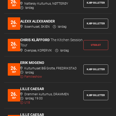
26.
KJØP BILLETTER
Nøtterøy Kulturhus, NØTTERØY
SEP
lørdag
ALEXX ALEXXANDER
26.
KJØP BILLETTER
SEP
Ibsenhuset, SKIEN
lørdag
CHRIS KLÄFFORD
The Kitchen Session
26.
Tour
UTSOLGT
SEP
Ovenpaa, KOPERVIK
lørdag
ERIK MOGENO
26.
Kulturhuset Blå Grotte, FREDRIKSTAD
KJØP BILLETTER
SEP
lørdag
Familieshow
LILLE CAESAR
26.
Drammen kulturhus, DRAMMEN
KJØP BILLETTER
SEP
lørdag 19:00
U18
LILLE CAESAR