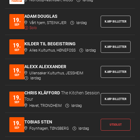
NonStop-festivalen, MOSS
lørdag
Festi­val
ADAM DOUGLAS
19.
KJØP BILLETTER
Vårt hjem, STEINKJER
lørdag
SEP
Solo
KILDER TIL BEGEISTRING
19.
KJØP BILLETTER
SEP
Alles Kulturhus, HØNEFOSS
lørdag
ALEXX ALEXXANDER
19.
KJØP BILLETTER
Ullensaker Kulturhus, JESSHEIM
SEP
lørdag
CHRIS KLÄFFORD
The Kitchen Session
19.
Tour
KJØP BILLETTER
SEP
Havet, TRONDHEIM
lørdag
TOBIAS STEN
19.
UTSOLGT
SEP
Foynhagen, TØNSBERG
lørdag