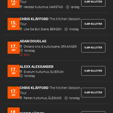
12.
Tour
KJØP BILLETTER
SEP
Harstad Kulturhus, HARSTAD
lørdag
CHRIS KLÄFFORD
The Kitchen Session
15.
Tour
KJØP BILLETTER
SEP
Lille Ole Bull Scene, BERGEN
tirsdag
ADAM DOUGLAS
17.
Orkland kino & kulturscene, ORKANGER
KJØP BILLETTER
SEP
torsdag
Solo
ALEXX ALEXXANDER
17.
KJØP BILLETTER
Elverum Kulturhus, ELVERUM
SEP
torsdag
CHRIS KLÄFFORD
The Kitchen Session
17.
Tour
KJØP BILLETTER
SEP
Parken Kulturhus, ÅLESUND
torsdag
18.