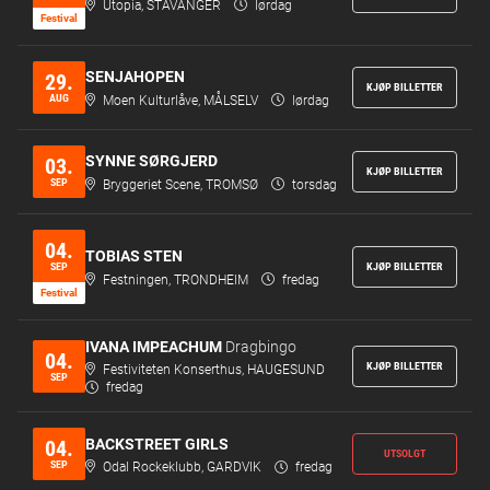
Utopia, STAVANGER
lørdag
Festi­val
SENJAHOPEN
29.
KJØP BILLETTER
AUG
Moen Kulturlåve, MÅLSELV
lørdag
SYNNE SØRGJERD
03.
KJØP BILLETTER
SEP
Bryggeriet Scene, TROMSØ
torsdag
04.
TOBIAS STEN
SEP
KJØP BILLETTER
Festningen, TRONDHEIM
fredag
Festi­val
IVANA IMPEACHUM
Dragbingo
04.
KJØP BILLETTER
Festiviteten Konserthus, HAUGESUND
SEP
fredag
BACKSTREET GIRLS
04.
UTSOLGT
SEP
Odal Rockeklubb, GARDVIK
fredag