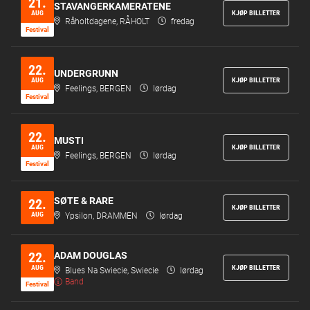
21.
STAVANGERKAMERATENE
AUG
KJØP BILLETTER
Råholtdagene, RÅHOLT
fredag
Festi­val
22.
UNDERGRUNN
AUG
KJØP BILLETTER
Feelings, BERGEN
lørdag
Festi­val
22.
MUSTI
AUG
KJØP BILLETTER
Feelings, BERGEN
lørdag
Festi­val
SØTE & RARE
22.
KJØP BILLETTER
AUG
Ypsilon, DRAMMEN
lørdag
22.
ADAM DOUGLAS
AUG
KJØP BILLETTER
Blues Na Swiecie, Swiecie
lørdag
Band
Festi­val