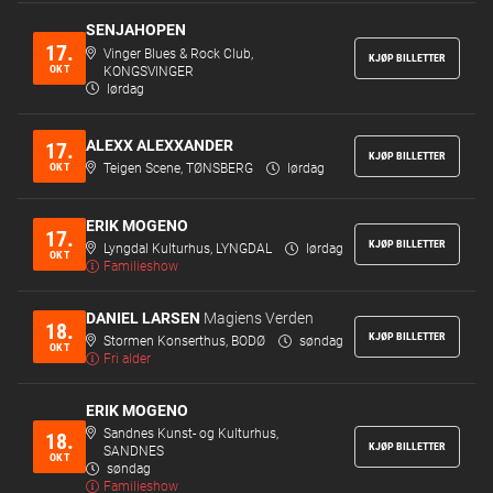
SENJAHOPEN
17.
Vinger Blues & Rock Club,
KJØP BILLETTER
OKT
KONGSVINGER
lørdag
ALEXX ALEXXANDER
17.
KJØP BILLETTER
OKT
Teigen Scene, TØNSBERG
lørdag
ERIK MOGENO
17.
KJØP BILLETTER
Lyngdal Kulturhus, LYNGDAL
lørdag
OKT
Familieshow
DANIEL LARSEN
Magiens Verden
18.
KJØP BILLETTER
Stormen Konserthus, BODØ
søndag
OKT
Fri alder
ERIK MOGENO
Sandnes Kunst- og Kulturhus,
18.
KJØP BILLETTER
SANDNES
OKT
søndag
Familieshow