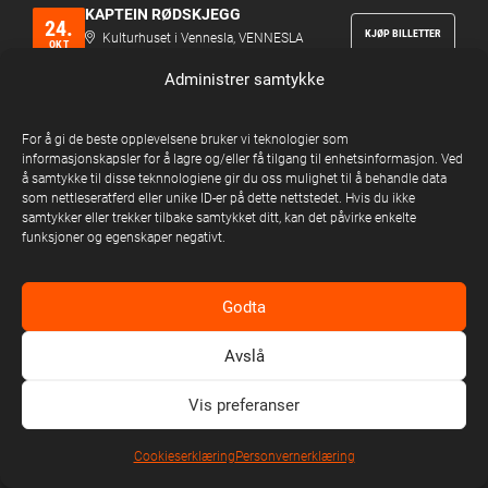
KAPTEIN RØDSKJEGG
24.
KJØP BILLETTER
Kulturhuset i Vennesla, VENNESLA
OKT
lørdag
Administrer samtykke
ADAM DOUGLAS
24.
Sykkylven Kulturhus, SYKKYLVEN
KJØP BILLETTER
For å gi de beste opplevelsene bruker vi teknologier som
OKT
lørdag
informasjonskapsler for å lagre og/eller få tilgang til enhetsinformasjon. Ved
Solo
å samtykke til disse teknnologiene gir du oss mulighet til å behandle data
som nettleseratferd eller unike ID-er på dette nettstedet. Hvis du ikke
samtykker eller trekker tilbake samtykket ditt, kan det påvirke enkelte
BACKSTREET GIRLS
24.
KJØP BILLETTER
funksjoner og egenskaper negativt.
OKT
Lokstallet, SKÖVDE
lørdag
AKTIV DÖDSHJELP
24.
Godta
KJØP BILLETTER
OKT
Kometen, DRAMMEN
lørdag
Avslå
LILLE CAESAR
24.
KJØP BILLETTER
Vis preferanser
Tou Scene, STAVANGER
lørdag
OKT
18+
Cookieserklæring
Personvernerklæring
MOA LIGNELL