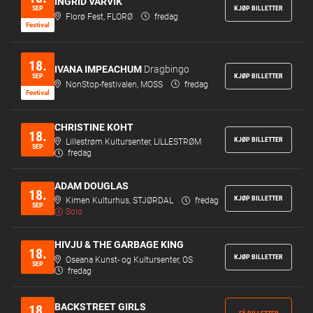
INGRID VÅRVIK
SEP
KJØP BILLETTER
Florø Fest, FLORØ
fredag
Festi­val
18.
IVANA IMPEACHUM
Dragbingo
SEP
KJØP BILLETTER
NonStop-festivalen, MOSS
fredag
Festi­val
CHRISTINE KOHT
18.
KJØP BILLETTER
Lillestrøm Kultursenter, LILLESTRØM
SEP
fredag
ADAM DOUGLAS
18.
KJØP BILLETTER
Kimen Kulturhus, STJØRDAL
fredag
SEP
Solo
HIVJU & THE GARBAGE KING
18.
KJØP BILLETTER
Oseana Kunst- og Kultursenter, OS
SEP
fredag
BACKSTREET GIRLS
18.