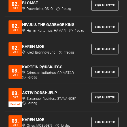
BLOMST
02.
KJØP BILLETTER
OKT
Rockefeller, OSLO
fredag
HIVJU & THE GARBAGE KING
02.
KJØP BILLETTER
OKT
Hamar Kulturhus, HAMAR
fredag
KAREN MOE
02.
KJØP BILLETTER
OKT
Kred, Brønnøysund
fredag
KAPTEIN RØDSKJEGG
03.
KJØP BILLETTER
Grimstad kulturhus, GRIMSTAD
OKT
lørdag
03.
AKTIV DÖDSHJELP
OKT
KJØP BILLETTER
Stavanger Rockfest, STAVANGER
lørdag
Festi­val
KAREN MOE
03.
KJØP BILLETTER
OKT
Gilles, MOSJØEN
lørdag