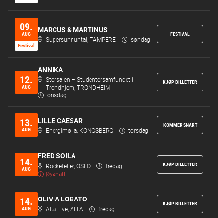
09.
MARCUS & MARTINUS
AUG
FESTIVAL
Supersunnuntai, TAMPERE
søndag
Festi­val
ANNIKA
12.
Storsalen – Studentersamfundet i
KJØP BILLETTER
AUG
Trondhjem, TRONDHEIM
onsdag
LILLE CAESAR
13.
KOMMER SNART
AUG
Energimølla, KONGSBERG
torsdag
FRED SOILA
14.
KJØP BILLETTER
Rockefeller, OSLO
fredag
AUG
Øyanatt
OLIVIA LOBATO
14.
KJØP BILLETTER
AUG
Alta Live, ALTA
fredag