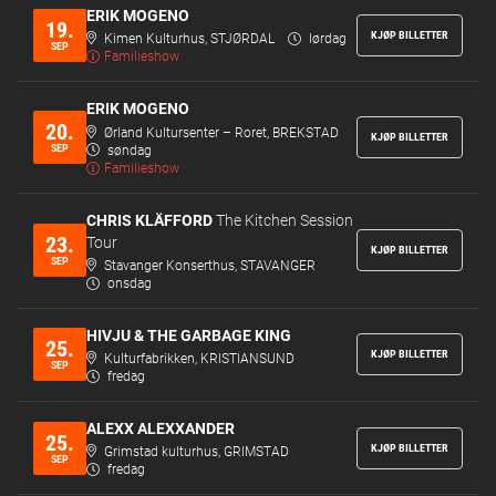
ERIK MOGENO
19.
KJØP BILLETTER
Kimen Kulturhus, STJØRDAL
lørdag
SEP
Familieshow
ERIK MOGENO
20.
Ørland Kultursenter – Roret, BREKSTAD
KJØP BILLETTER
SEP
søndag
Familieshow
CHRIS KLÄFFORD
The Kitchen Session
23.
Tour
KJØP BILLETTER
SEP
Stavanger Konserthus, STAVANGER
onsdag
HIVJU & THE GARBAGE KING
25.
KJØP BILLETTER
Kulturfabrikken, KRISTIANSUND
SEP
fredag
ALEXX ALEXXANDER
25.
KJØP BILLETTER
Grimstad kulturhus, GRIMSTAD
SEP
fredag