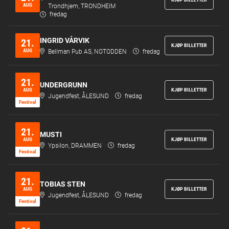
AUG
Trondhjem, TRONDHEIM
fredag
INGRID VÅRVIK
21.
KJØP BILLETTER
AUG
Bellman Pub AS, NOTODDEN
fredag
21.
UNDERGRUNN
AUG
KJØP BILLETTER
Jugendfest, ÅLESUND
fredag
Festi­val
21.
MUSTI
AUG
KJØP BILLETTER
Ypsilon, DRAMMEN
fredag
Festi­val
21.
TOBIAS STEN
AUG
KJØP BILLETTER
Jugendfest, ÅLESUND
fredag
Festi­val