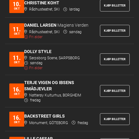
CHRISTINE KOHT
10.
KJØP BILLETTER
OKT
Rådhusteatret, SKI
lørdag
DANIEL LARSEN
Magiens Verden
11.
KJØP BILLETTER
Rådhusteatret, SKI
søndag
OKT
Fri alder
DOLLY STYLE
11.
Sarpsborg Scene, SARPSBORG
KJØP BILLETTER
OKT
søndag
Fri alder
TERJE VIGEN OG IBSENS
16.
SMÅDJEVLER
KJØP BILLETTER
OKT
Nøtterøy Kulturhus, BORGHEIM
fredag
BACKSTREET GIRLS
16.
KJØP BILLETTER
OKT
Monument, GÖTEBORG
fredag
LILLE CAESAR