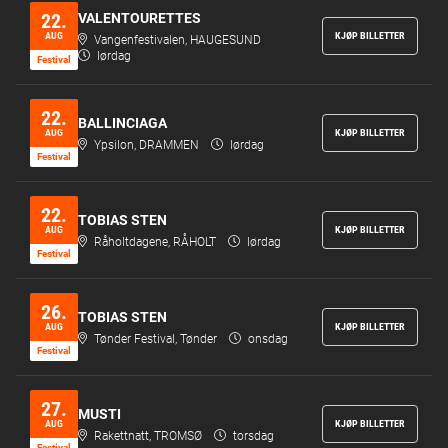
22.
VALENTOURETTES
AUG
KJØP BILLETTER
Vangenfestivalen, HAUGESUND
lørdag
Festi­val
22.
BALLINCIAGA
AUG
KJØP BILLETTER
Ypsilon, DRAMMEN
lørdag
Festi­val
22.
TOBIAS STEN
AUG
KJØP BILLETTER
Råholtdagene, RÅHOLT
lørdag
Festi­val
26.
TOBIAS STEN
AUG
KJØP BILLETTER
Tønder Festival, Tønder
onsdag
Festi­val
27.
MUSTI
AUG
KJØP BILLETTER
Rakettnatt, TROMSØ
torsdag
Festi­val