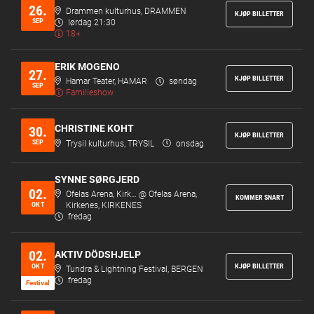
26.
Drammen kulturhus, DRAMMEN
KJØP BILLETTER
SEP
lørdag 21:30
18+
ERIK MOGENO
27.
KJØP BILLETTER
Hamar Teater, HAMAR
søndag
SEP
Familieshow
CHRISTINE KOHT
30.
KJØP BILLETTER
SEP
Trysil kulturhus, TRYSIL
onsdag
SYNNE SØRGJERD
02.
Ofelas Arena, Kirk… @ Ofelas Arena,
KOMMER SNART
OKT
Kirkenes, KIRKENES
fredag
02.
AKTIV DÖDSHJELP
OKT
KJØP BILLETTER
Tundra & Lightning Festival, BERGEN
fredag
Festi­val