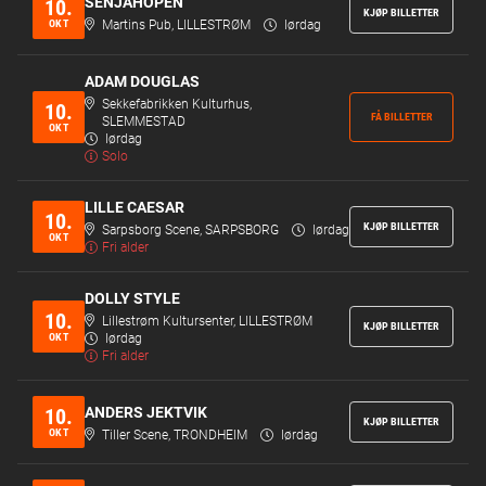
SENJAHOPEN
10.
KJØP BILLETTER
OKT
Martins Pub, LILLESTRØM
lørdag
ADAM DOUGLAS
Sekkefabrikken Kulturhus,
10.
FÅ BILLETTER
SLEMMESTAD
OKT
lørdag
Solo
LILLE CAESAR
10.
KJØP BILLETTER
Sarpsborg Scene, SARPSBORG
lørdag
OKT
Fri alder
DOLLY STYLE
10.
Lillestrøm Kultursenter, LILLESTRØM
KJØP BILLETTER
OKT
lørdag
Fri alder
ANDERS JEKTVIK
10.
KJØP BILLETTER
OKT
Tiller Scene, TRONDHEIM
lørdag