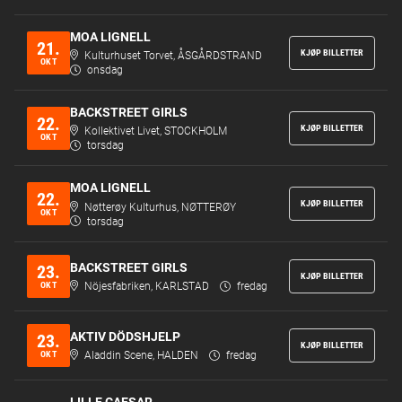
MOA LIGNELL
21.
KJØP BILLETTER
Kulturhuset Torvet, ÅSGÅRDSTRAND
OKT
onsdag
BACKSTREET GIRLS
22.
KJØP BILLETTER
Kollektivet Livet, STOCKHOLM
OKT
torsdag
MOA LIGNELL
22.
KJØP BILLETTER
Nøtterøy Kulturhus, NØTTERØY
OKT
torsdag
BACKSTREET GIRLS
23.
KJØP BILLETTER
OKT
Nöjesfabriken, KARLSTAD
fredag
AKTIV DÖDSHJELP
23.
KJØP BILLETTER
OKT
Aladdin Scene, HALDEN
fredag
LILLE CAESAR