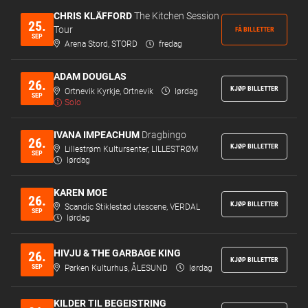
CHRIS KLÄFFORD
The Kitchen Session
25.
Tour
FÅ BILLETTER
SEP
Arena Stord, STORD
fredag
ADAM DOUGLAS
26.
KJØP BILLETTER
Ortnevik Kyrkje, Ortnevik
lørdag
SEP
Solo
IVANA IMPEACHUM
Dragbingo
26.
KJØP BILLETTER
Lillestrøm Kultursenter, LILLESTRØM
SEP
lørdag
KAREN MOE
26.
KJØP BILLETTER
Scandic Stiklestad utescene, VERDAL
SEP
lørdag
HIVJU & THE GARBAGE KING
26.
KJØP BILLETTER
SEP
Parken Kulturhus, ÅLESUND
lørdag
KILDER TIL BEGEISTRING