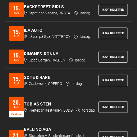
BACKSTREET GIRLS
15.
KJØP BILLETTER
AUG
Stødt bar & scene, ØRSTA
lørdag
ILA AUTO
15.
KJØP BILLETTER
AUG
Låven på Øya, NØTTERØY
lørdag
RINGNES-RONNY
15.
KJØP BILLETTER
AUG
Oppå Borgen, HALDEN
lørdag
SØTE & RARE
15.
KJØP BILLETTER
AUG
Gustavsvik, ÖREBRO
lørdag
20.
TOBIAS STEN
AUG
KJØP BILLETTER
Hjertebankfestivalen, BODØ
torsdag
Festi­val
BALLINCIAGA
21.
Storsalen – Studentersamfundet i
KJØP BILLETTER