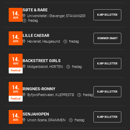
SØTE & RARE
14.
KJØP BILLETTER
Universitetet i Stavanger, STAVANGER
AUG
fredag
LILLE CAESAR
14.
KOMMER SNART
AUG
Høvleriet, Haugesund
fredag
14.
BACKSTREET GIRLS
AUG
KJØP BILLETTER
Midgardsblot, HORTEN
fredag
Festi­val
14.
RINGNES-RONNY
AUG
KJØP BILLETTER
ByfjordFestivalen, KLEPPESTØ
fredag
Festi­val
SENJAHOPEN
14.
KJØP BILLETTER
AUG
Union Scene, DRAMMEN
fredag