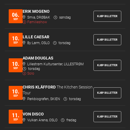
ERIK MOGENO
06.
KJØP BILLETTER
Smia, DRØBAK
søndag
SEP
Familieshow
LILLE CAESAR
10.
KJØP BILLETTER
SEP
By:Larm, OSLO
torsdag
ADAM DOUGLAS
10.
Lillestrøm Kultursenter, LILLESTRØM
KJØP BILLETTER
SEP
torsdag
Solo
CHRIS KLÄFFORD
The Kitchen Session
10.
Tour
KJØP BILLETTER
SEP
Parkbiografen, SKIEN
torsdag
VON DISCO
11.
KJØP BILLETTER
SEP
Vulkan Arena, OSLO
fredag