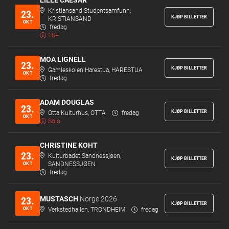
Kristiansand Studentsamfunn,
23.
KJØP BILLETTER
KRISTIANSAND
OKT
fredag
18+
MOA LIGNELL
23.
KJØP BILLETTER
Gamleskolen Harestua, HARESTUA
OKT
fredag
ADAM DOUGLAS
23.
KJØP BILLETTER
Otta Kulturhus, OTTA
fredag
OKT
Solo
CHRISTINE KOHT
23.
Kulturbadet Sandnessjøen,
KJØP BILLETTER
OKT
SANDNESSJØEN
fredag
MUSTASCH
Norge 2026
23.
KJØP BILLETTER
OKT
Verkstedhallen, TRONDHEIM
fredag