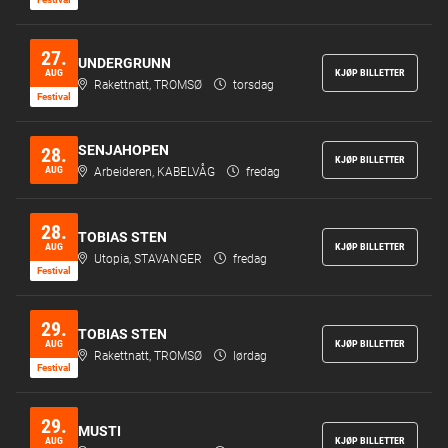
27.
UNDERGRUNN
AUG
KJØP BILLETTER
Rakettnatt, TROMSØ
torsdag
Festi­val
SENJAHOPEN
28.
KJØP BILLETTER
AUG
Arbeideren, KABELVÅG
fredag
28.
TOBIAS STEN
AUG
KJØP BILLETTER
Utopia, STAVANGER
fredag
Festi­val
29.
TOBIAS STEN
AUG
KJØP BILLETTER
Rakettnatt, TROMSØ
lørdag
Festi­val
29.
MUSTI
AUG
KJØP BILLETTER