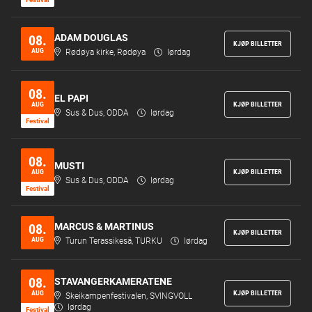
ADAM DOUGLAS
08.
KJØP BILLETTER
AUG
Rødøya kirke, Rødøya
lørdag
08.
EL PAPI
AUG
KJØP BILLETTER
Sus & Dus, ODDA
lørdag
Festi­val
08.
MUSTI
AUG
KJØP BILLETTER
Sus & Dus, ODDA
lørdag
Festi­val
MARCUS & MARTINUS
08.
KJØP BILLETTER
AUG
Turun Terassikesä, TURKU
lørdag
08.
STAVANGERKAMERATENE
AUG
KJØP BILLETTER
Skeikampenfestivalen, SVINGVOLL
lørdag
Festi­val