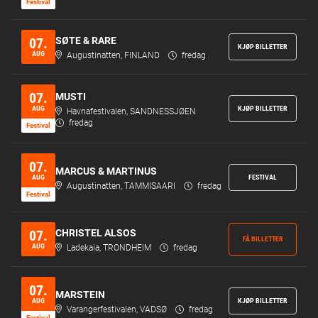
Festi­val
SØTE & RARE
07.
KJØP BILLETTER
AUG
Augustinatten, FINLAND
fredag
07.
MUSTI
AUG
KJØP BILLETTER
Havnafestivalen, SANDNESSJØEN
fredag
Festi­val
07.
MARCUS & MARTINUS
AUG
FESTIVAL
Augustinatten, TAMMISAARI
fredag
Festi­val
CHRISTEL ALSOS
07.
FÅ BILLETTER
AUG
Ladekaia, TRONDHEIM
fredag
07.
MARSTEIN
AUG
KJØP BILLETTER
Varangerfestivalen, VADSØ
fredag
Festi­val