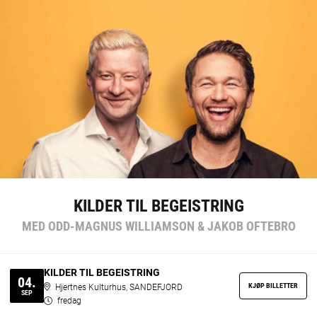
KILDER TIL BEGEISTRING
MED ODD-MAGNUS WILLIAMSON & JAKOB OFTEBRO
KILDER TIL BEGEISTRING
04.
KJØP BILLETTER
Hjertnes Kulturhus, SANDEFJORD
SEP
fredag