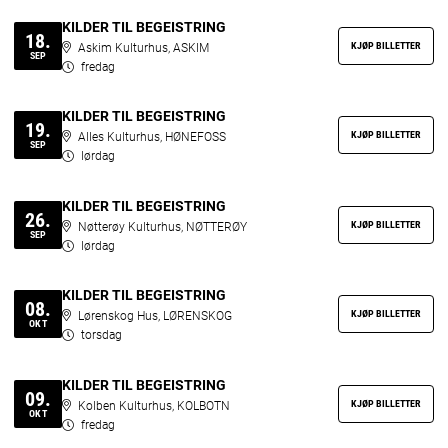
KILDER TIL BEGEISTRING
18.
KJØP BILLETTER
Askim Kulturhus, ASKIM
SEP
fredag
KILDER TIL BEGEISTRING
19.
KJØP BILLETTER
Alles Kulturhus, HØNEFOSS
SEP
lørdag
KILDER TIL BEGEISTRING
26.
KJØP BILLETTER
Nøtterøy Kulturhus, NØTTERØY
SEP
lørdag
KILDER TIL BEGEISTRING
08.
KJØP BILLETTER
Lørenskog Hus, LØRENSKOG
OKT
torsdag
KILDER TIL BEGEISTRING
09.
KJØP BILLETTER
Kolben Kulturhus, KOLBOTN
OKT
fredag