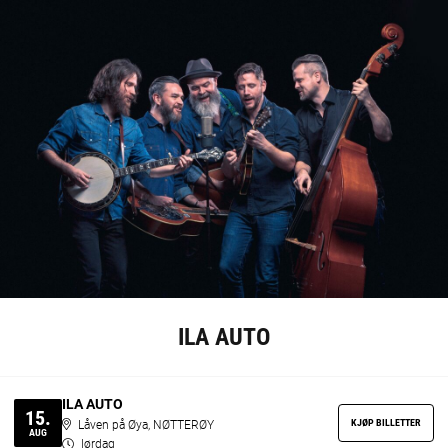
ILA AUTO
ILA AUTO
15.
KJØP BILLETTER
Låven på Øya, NØTTERØY
AUG
lørdag