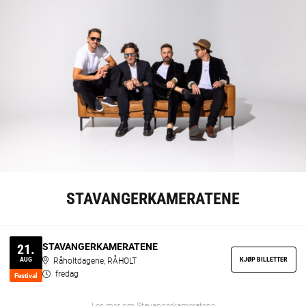
STAVANGERKAMERATENE
STAVANGERKAMERATENE
21.
KJØP BILLETTER
AUG
Råholtdagene, RÅHOLT
fredag
Festi­val