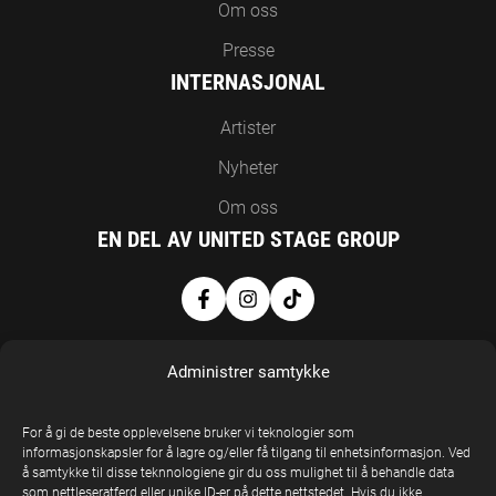
Om oss
Presse
INTERNASJONAL
Artister
Nyheter
Om oss
EN DEL AV UNITED STAGE GROUP
Administrer samtykke
For å gi de beste opplevelsene bruker vi teknologier som
informasjonskapsler for å lagre og/eller få tilgang til enhetsinformasjon. Ved
å samtykke til disse teknnologiene gir du oss mulighet til å behandle data
United Stage
som nettleseratferd eller unike ID-er på dette nettstedet. Hvis du ikke