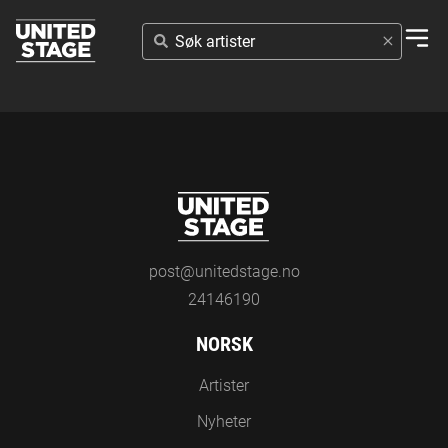
SØK
ARTISTER
post@unitedstage.no
24146190
NORSK
Artister
Nyheter