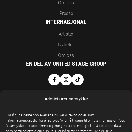
Om oss
Presse
INTERNASJONAL
Artister
Nyheter
Om oss
EN DEL AV UNITED STAGE GROUP
Administrer samtykke
For å gi de beste opplevelsene bruker vi teknologier som
informasjonskapsler for å lagre og/eller få tilgang til enhetsinformasjon. Ved
å samtykke til disse teknnologiene gir du oss mulighet til å behandle data
United Stage
som nettleseratferd eller unike ID-er på dette nettstedet. Hvis du ikke