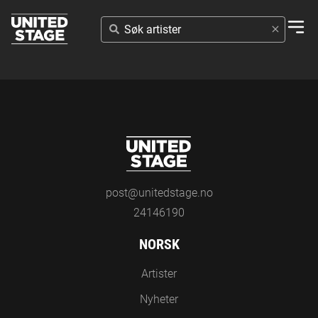
SØK
ARTISTER
post@unitedstage.no
24146190
NORSK
Artister
Nyheter