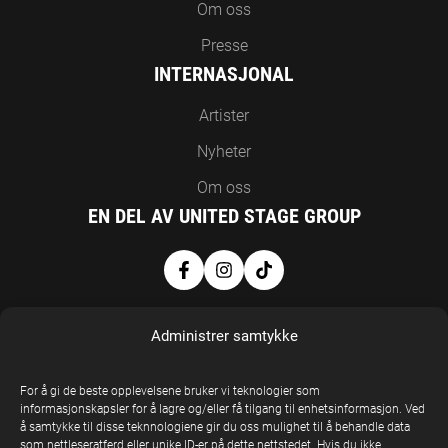
Om oss
Presse
INTERNASJONAL
Artister
Nyheter
Om oss
EN DEL AV UNITED STAGE GROUP
Administrer samtykke
For å gi de beste opplevelsene bruker vi teknologier som
informasjonskapsler for å lagre og/eller få tilgang til enhetsinformasjon. Ved
å samtykke til disse teknnologiene gir du oss mulighet til å behandle data
United Stage
som nettleseratferd eller unike ID-er på dette nettstedet. Hvis du ikke