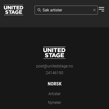
SØK
ARTISTER
post@unitedstage.no
24146190
NORSK
Artister
Nyheter