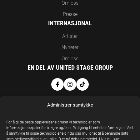
Om oss
Presse
INTERNASJONAL
Artister
Nyheter
Om oss
EN DEL AV UNITED STAGE GROUP
Administrer samtykke
For å gi de beste opplevelsene bruker vi teknologier som
informasjonskapsler for å lagre og/eller få tilgang til enhetsinformasjon. Ved
å samtykke til disse teknnologiene gir du oss mulighet til å behandle data
United Stage
som nettleseratferd eller unike ID-er på dette nettstedet. Hvis du ikke