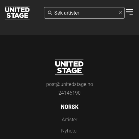
SØK
ARTISTER
post@unitedstage.no
24146190
NORSK
Artister
Nyheter