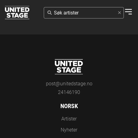
SØK
ARTISTER
post@unitedstage.no
24146190
NORSK
Artister
Nyheter