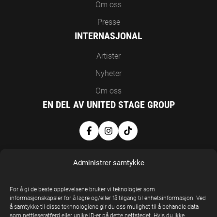
Om oss
Presse
INTERNASJONAL
Artister
Nyheter
Om oss
EN DEL AV UNITED STAGE GROUP
Administrer samtykke
For å gi de beste opplevelsene bruker vi teknologier som
informasjonskapsler for å lagre og/eller få tilgang til enhetsinformasjon. Ved
å samtykke til disse teknnologiene gir du oss mulighet til å behandle data
United Stage
som nettleseratferd eller unike ID-er på dette nettstedet. Hvis du ikke