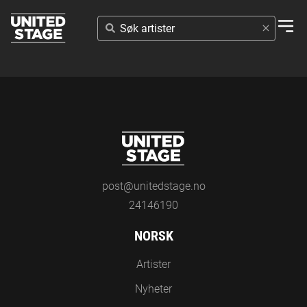
SØK
ARTISTER
post@unitedstage.no
24146190
NORSK
Artister
Nyheter