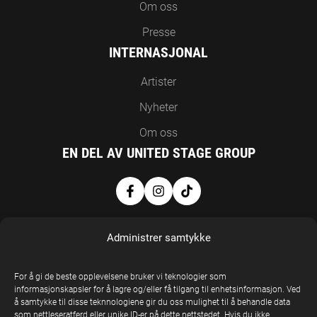
Om oss
Presse
INTERNASJONAL
Artister
Nyheter
Om oss
EN DEL AV UNITED STAGE GROUP
Administrer samtykke
For å gi de beste opplevelsene bruker vi teknologier som
informasjonskapsler for å lagre og/eller få tilgang til enhetsinformasjon. Ved
å samtykke til disse teknnologiene gir du oss mulighet til å behandle data
United Stage
som nettleseratferd eller unike ID-er på dette nettstedet. Hvis du ikke