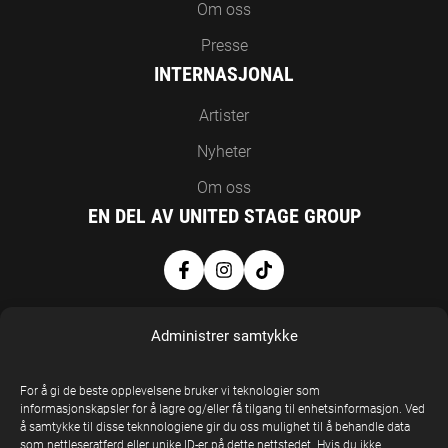
Om oss
Presse
INTERNASJONAL
Artister
Nyheter
Om oss
EN DEL AV UNITED STAGE GROUP
Administrer samtykke
For å gi de beste opplevelsene bruker vi teknologier som
informasjonskapsler for å lagre og/eller få tilgang til enhetsinformasjon. Ved
å samtykke til disse teknnologiene gir du oss mulighet til å behandle data
United Stage
som nettleseratferd eller unike ID-er på dette nettstedet. Hvis du ikke