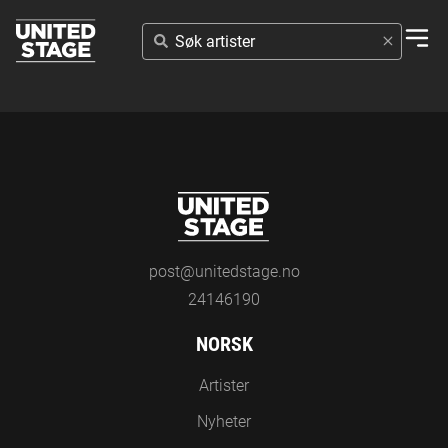
SØK
ARTISTER
post@unitedstage.no
24146190
NORSK
Artister
Nyheter