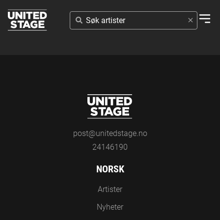
SØK
ARTISTER
post@unitedstage.no
24146190
NORSK
Artister
Nyheter