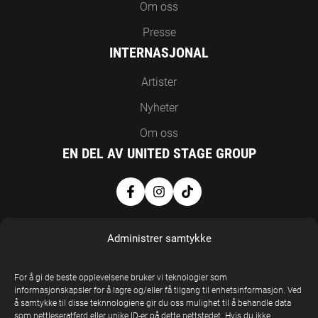
Om oss
Presse
INTERNASJONAL
Artister
Nyheter
Om oss
EN DEL AV UNITED STAGE GROUP
Administrer samtykke
For å gi de beste opplevelsene bruker vi teknologier som
informasjonskapsler for å lagre og/eller få tilgang til enhetsinformasjon. Ved
å samtykke til disse teknnologiene gir du oss mulighet til å behandle data
United Stage
som nettleseratferd eller unike ID-er på dette nettstedet. Hvis du ikke