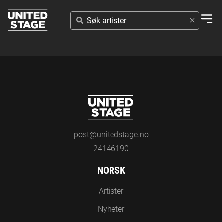
SØK
ARTISTER
post@unitedstage.no
24146190
NORSK
Artister
Nyheter