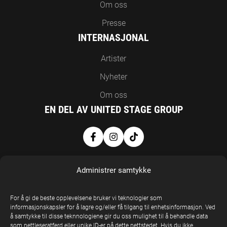
Om oss
Presse
INTERNASJONAL
Artister
Nyheter
Om oss
EN DEL AV UNITED STAGE GROUP
Administrer samtykke
For å gi de beste opplevelsene bruker vi teknologier som
informasjonskapsler for å lagre og/eller få tilgang til enhetsinformasjon. Ved
å samtykke til disse teknnologiene gir du oss mulighet til å behandle data
United Stage
som nettleseratferd eller unike ID-er på dette nettstedet. Hvis du ikke