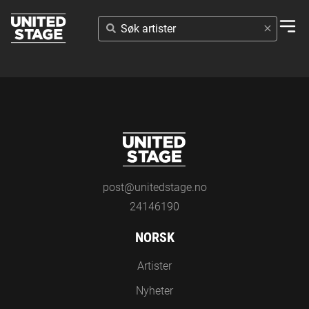
SØK
ARTISTER
post@unitedstage.no
24146190
NORSK
Artister
Nyheter