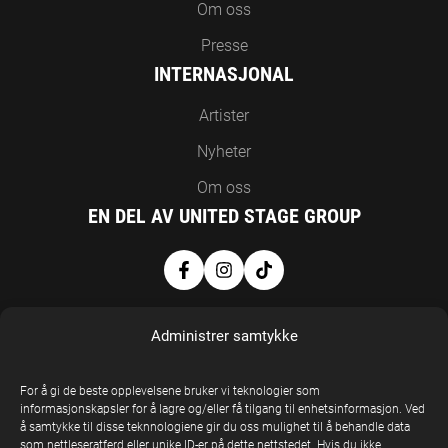
Om oss
Presse
INTERNASJONAL
Artister
Nyheter
Om oss
EN DEL AV UNITED STAGE GROUP
Administrer samtykke
For å gi de beste opplevelsene bruker vi teknologier som
informasjonskapsler for å lagre og/eller få tilgang til enhetsinformasjon. Ved
å samtykke til disse teknnologiene gir du oss mulighet til å behandle data
United Stage
som nettleseratferd eller unike ID-er på dette nettstedet. Hvis du ikke