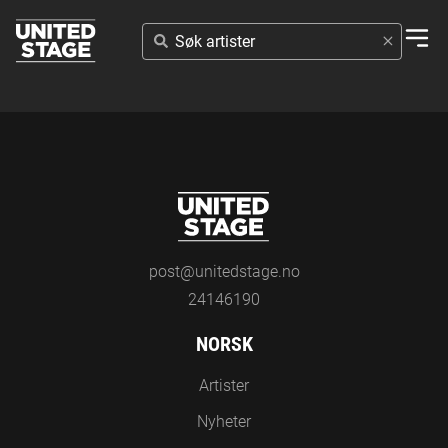
SØK
ARTISTER
post@unitedstage.no
24146190
NORSK
Artister
Nyheter