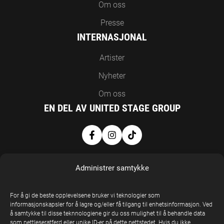
Om oss
Presse
INTERNASJONAL
Artister
Nyheter
Om oss
EN DEL AV UNITED STAGE GROUP
Administrer samtykke
For å gi de beste opplevelsene bruker vi teknologier som
informasjonskapsler for å lagre og/eller få tilgang til enhetsinformasjon. Ved
å samtykke til disse teknnologiene gir du oss mulighet til å behandle data
United Stage
som nettleseratferd eller unike ID-er på dette nettstedet. Hvis du ikke