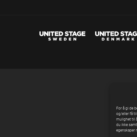
For å gi de 
og/eller få t
mulighet til 
du ikke samty
egenskaper n