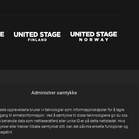
Administrer samtykke
beste opplevelsene bruker vi teknologier som informasjonskapsler for å lagre
ilgang til enhetsinformasjon. Ved å samtykke til disse teknnologiene gir du oss
å behandle data som nettleseratferd eller unike ID-er på dette nettstedet. Hvis
kker eller trekker tilbake samtykket ditt, kan det påvirke enkelte funksjoner og
egativt.