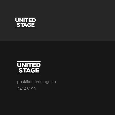
post@unitedstage.no
24146190