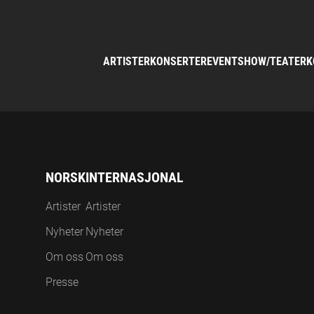
ARTISTER
KONSERTER
EVENT
SHOW/TEATER
K
NORSK
INTERNASJONAL
Artister
Artister
Nyheter
Nyheter
Om oss
Om oss
Presse