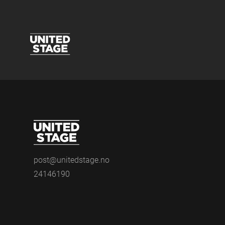
post@unitedstage.no
24146190