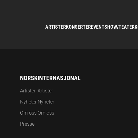
ARTISTER
KONSERTER
EVENT
SHOW/TEATER
K
NORSK
INTERNASJONAL
Artister
Artister
Nyheter
Nyheter
Om oss
Om oss
Presse