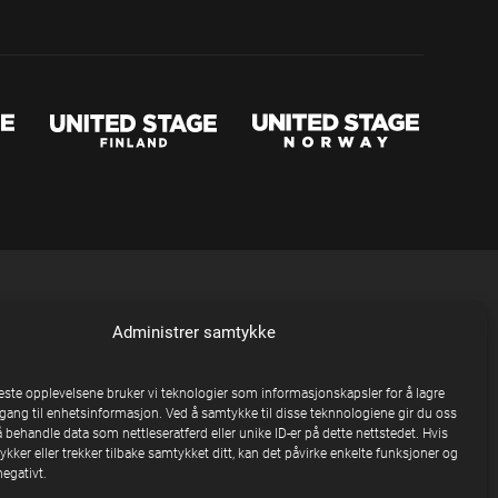
Administrer samtykke
beste opplevelsene bruker vi teknologier som informasjonskapsler for å lagre
ilgang til enhetsinformasjon. Ved å samtykke til disse teknnologiene gir du oss
å behandle data som nettleseratferd eller unike ID-er på dette nettstedet. Hvis
kker eller trekker tilbake samtykket ditt, kan det påvirke enkelte funksjoner og
egativt.