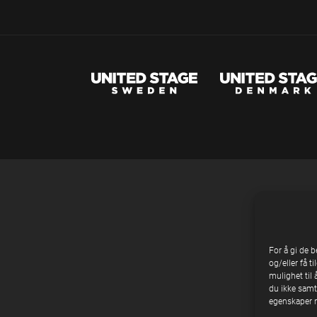
For å gi de 
og/eller få t
mulighet til 
du ikke samty
egenskaper n