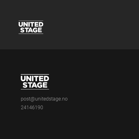
post@unitedstage.no
24146190