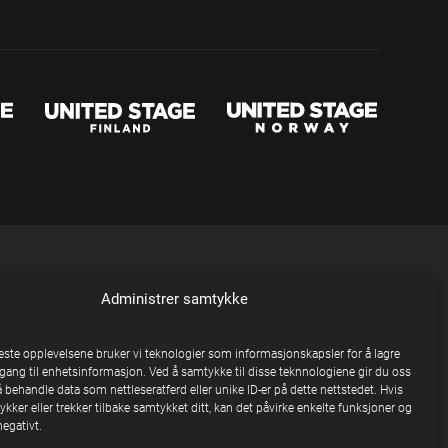
Administrer samtykke
beste opplevelsene bruker vi teknologier som informasjonskapsler for å lagre
ilgang til enhetsinformasjon. Ved å samtykke til disse teknnologiene gir du oss
å behandle data som nettleseratferd eller unike ID-er på dette nettstedet. Hvis
kker eller trekker tilbake samtykket ditt, kan det påvirke enkelte funksjoner og
egativt.