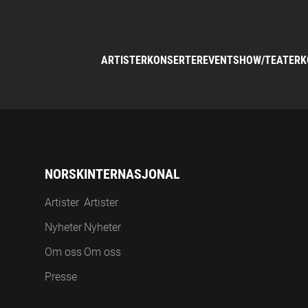
ARTISTER
KONSERTER
EVENT
SHOW/TEATER
K
NORSK
INTERNASJONAL
Artister
Artister
Nyheter
Nyheter
Om oss
Om oss
Presse