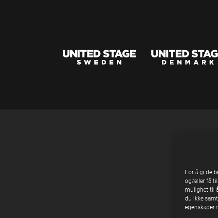
For å gi de 
og/eller få t
mulighet til 
du ikke samty
egenskaper n