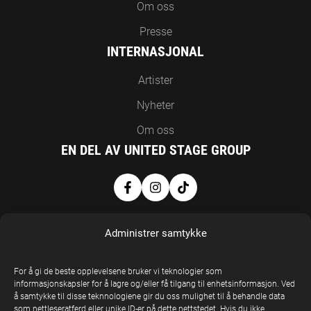
Om oss
Presse
INTERNASJONAL
Artister
Nyheter
Om oss
EN DEL AV UNITED STAGE GROUP
Administrer samtykke
For å gi de beste opplevelsene bruker vi teknologier som
informasjonskapsler for å lagre og/eller få tilgang til enhetsinformasjon. Ved
å samtykke til disse teknnologiene gir du oss mulighet til å behandle data
United Stage
som nettleseratferd eller unike ID-er på dette nettstedet. Hvis du ikke