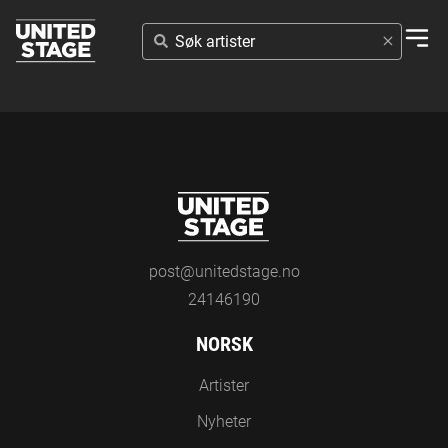
SØK
ARTISTER
post@unitedstage.no
24146190
NORSK
Artister
Nyheter