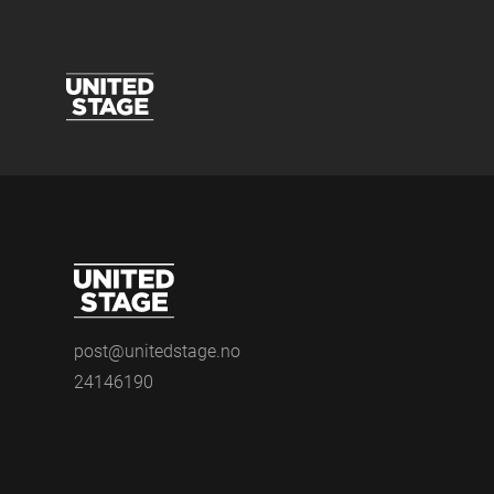
post@unitedstage.no
24146190