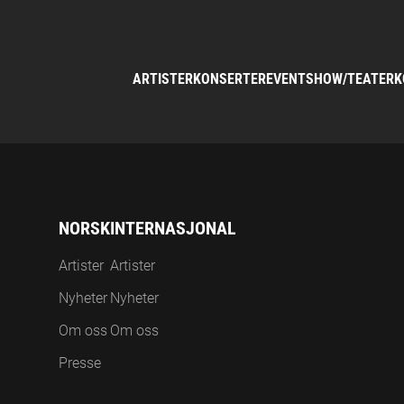
ARTISTER
KONSERTER
EVENT
SHOW/TEATER
K
NORSK
INTERNASJONAL
Artister
Artister
Nyheter
Nyheter
Om oss
Om oss
Presse