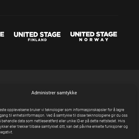
Administrer samtykke
beste opplevelsene bruker vi teknologier som informasjonskapsler for å lagre
ilgang til enhetsinformasjon. Ved å samtykke til disse teknnologiene gir du oss
å behandle data som nettleseratferd eller unike ID-er på dette nettstedet. Hvis
kker eller trekker tilbake samtykket ditt, kan det påvirke enkelte funksjoner og
egativt.