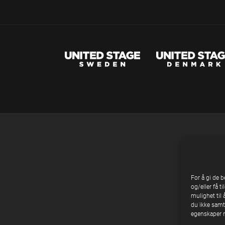
For å gi de 
og/eller få t
mulighet til 
du ikke samty
egenskaper n