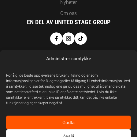
Nyheter
Om oss
EN DEL AV UNITED STAGE GROUP
Administrer samtykke
For å gi de beste opplevelsene bruker vi teknologier som
informasjonskapsler for å lagre og/eller få tilgang til enhetsinformasjon. Ved
å samtykke til disse teknnologiene gir du oss mulighet til å behandle data
United Stage
som nettleseratferd eller unike ID-er på dette nettstedet. Hvis du ikke
Group © Copyright
samtykker eller trekker tilbake samtykket ditt, kan det påvirke enkelte
funksjoner og egenskaper negativt.
2026
Godta
Avslå