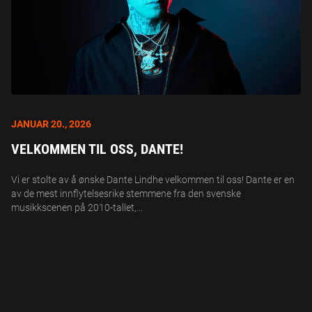
JANUAR 20., 2026
VELKOMMEN TIL OSS, DANTE!
Vi er stolte av å ønske Dante Lindhe velkommen til oss! Dante er en
av de mest innflytelsesrike stemmene fra den svenske
musikkscenen på 2010-tallet,...