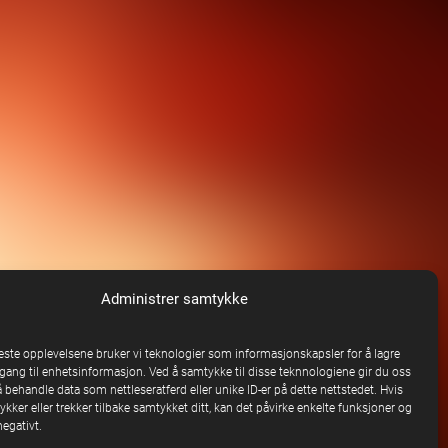
Administrer samtykke
beste opplevelsene bruker vi teknologier som informasjonskapsler for å lagre
ilgang til enhetsinformasjon. Ved å samtykke til disse teknnologiene gir du oss
å behandle data som nettleseratferd eller unike ID-er på dette nettstedet. Hvis
kker eller trekker tilbake samtykket ditt, kan det påvirke enkelte funksjoner og
egativt.