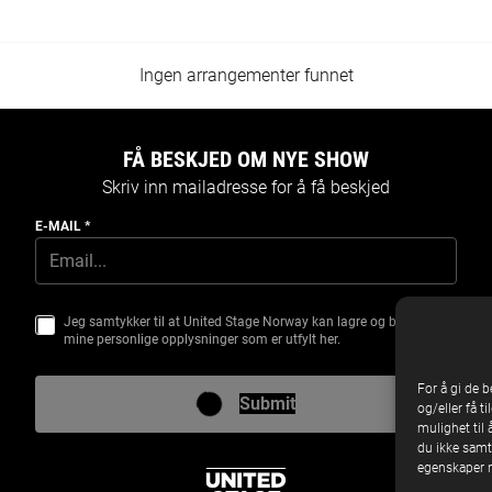
Ingen arrangementer funnet
FÅ BESKJED OM NYE SHOW
Skriv inn mailadresse for å få beskjed
E-MAIL
*
S
Jeg samtykker til at United Stage Norway kan lagre og behandle
S
A
mine personlige opplysninger som er utfylt her.
A
M
M
T
T
Y
For å gi de 
Y
K
Submit
og/eller få t
K
K
mulighet til 
K
E
E
du ikke samty
E
-
egenskaper n
M