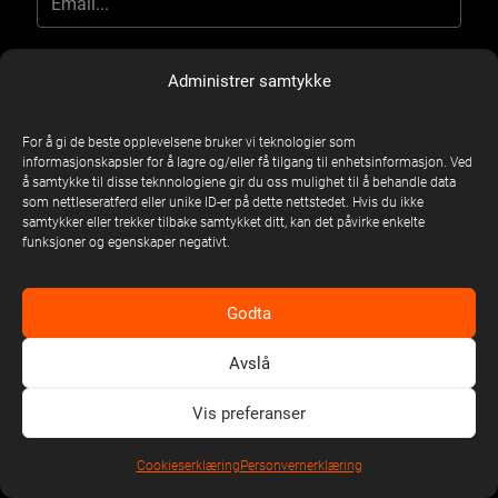
E
Jeg samtykker til at United Stage Norway kan lagre og behandle
S
-
Administrer samtykke
mine personlige opplysninger som er utfylt her.
A
M
M
A
T
I
Y
For å gi de beste opplevelsene bruker vi teknologier som
L
Submit
K
E
informasjonskapsler for å lagre og/eller få tilgang til enhetsinformasjon. Ved
K
-
å samtykke til disse teknnologiene gir du oss mulighet til å behandle data
E
M
som nettleseratferd eller unike ID-er på dette nettstedet. Hvis du ikke
A
samtykker eller trekker tilbake samtykket ditt, kan det påvirke enkelte
I
funksjoner og egenskaper negativt.
L
Godta
Avslå
Vis preferanser
Cookieserklæring
Personvernerklæring