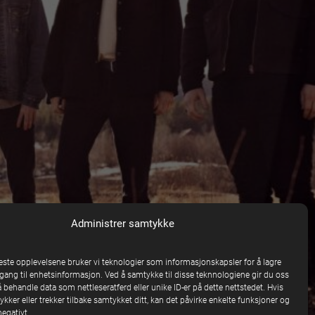
Administrer samtykke
beste opplevelsene bruker vi teknologier som informasjonskapsler for å lagre
ilgang til enhetsinformasjon. Ved å samtykke til disse teknnologiene gir du oss
å behandle data som nettleseratferd eller unike ID-er på dette nettstedet. Hvis
kker eller trekker tilbake samtykket ditt, kan det påvirke enkelte funksjoner og
egativt.