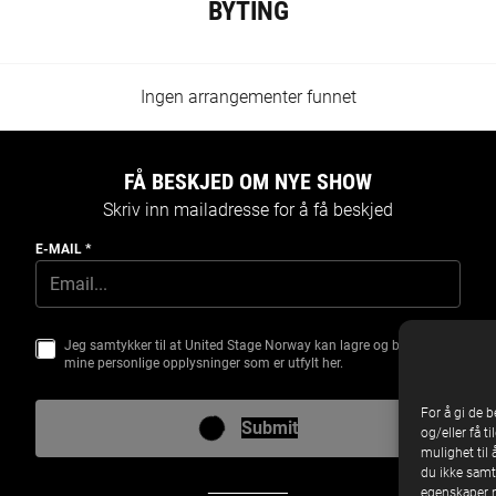
BYTING
Ingen arrangementer funnet
FÅ BESKJED OM NYE SHOW
Skriv inn mailadresse for å få beskjed
E-MAIL
*
1
Jeg samtykker til at United Stage Norway kan lagre og behandle
S
E
mine personlige opplysninger som er utfylt her.
A
-
M
M
T
A
For å gi de 
Y
I
Submit
og/eller få t
K
L
mulighet til 
K
E
du ikke samty
egenskaper n