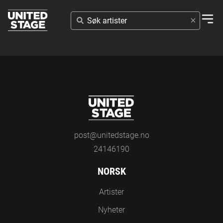
SØK
ARTISTER
post@unitedstage.no
24146190
NORSK
Artister
Nyheter