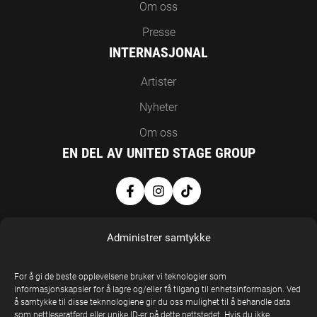
Om oss
Presse
INTERNASJONAL
Artister
Nyheter
Om oss
EN DEL AV UNITED STAGE GROUP
Administrer samtykke
For å gi de beste opplevelsene bruker vi teknologier som
informasjonskapsler for å lagre og/eller få tilgang til enhetsinformasjon. Ved
å samtykke til disse teknnologiene gir du oss mulighet til å behandle data
United Stage
som nettleseratferd eller unike ID-er på dette nettstedet. Hvis du ikke