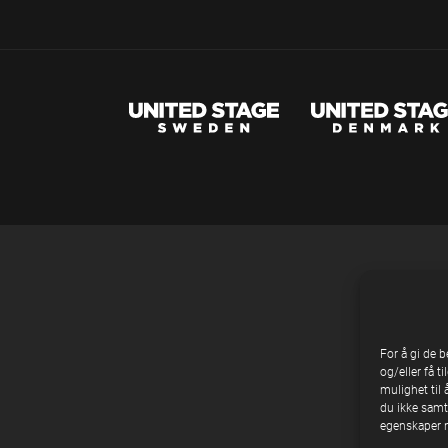
For å gi de 
og/eller få t
mulighet til 
du ikke samty
egenskaper n