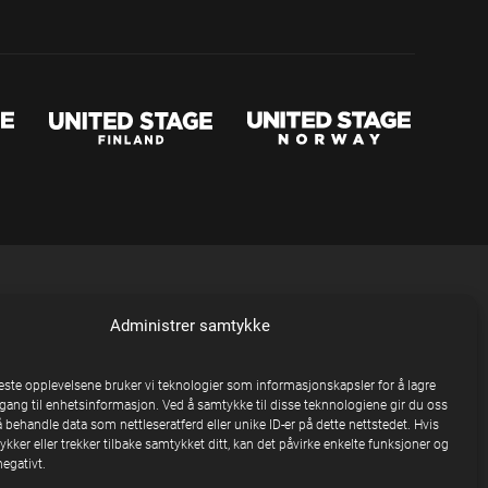
Administrer samtykke
beste opplevelsene bruker vi teknologier som informasjonskapsler for å lagre
ilgang til enhetsinformasjon. Ved å samtykke til disse teknnologiene gir du oss
å behandle data som nettleseratferd eller unike ID-er på dette nettstedet. Hvis
kker eller trekker tilbake samtykket ditt, kan det påvirke enkelte funksjoner og
egativt.