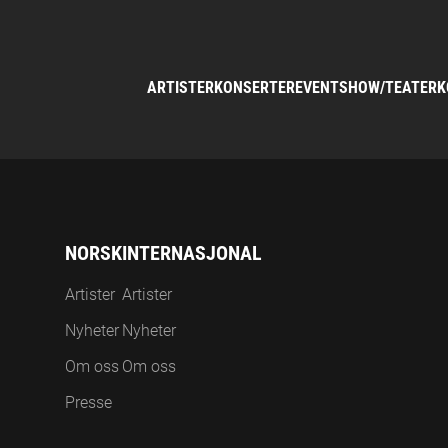
ARTISTER
KONSERTER
EVENT
SHOW/TEATER
K
NORSK
INTERNASJONAL
Artister
Artister
Nyheter
Nyheter
Om oss
Om oss
Presse