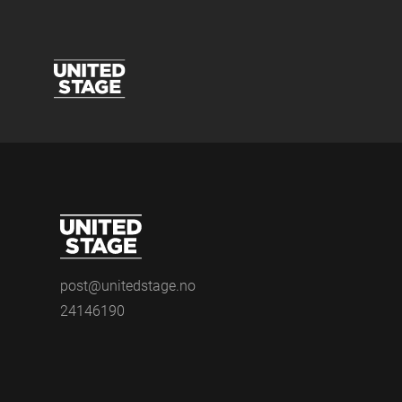
post@unitedstage.no
24146190