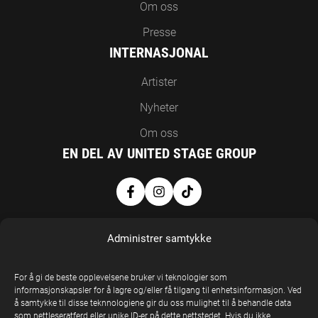
Om oss
Presse
INTERNASJONAL
Artister
Nyheter
Om oss
EN DEL AV UNITED STAGE GROUP
Administrer samtykke
For å gi de beste opplevelsene bruker vi teknologier som
informasjonskapsler for å lagre og/eller få tilgang til enhetsinformasjon. Ved
å samtykke til disse teknnologiene gir du oss mulighet til å behandle data
United Stage
som nettleseratferd eller unike ID-er på dette nettstedet. Hvis du ikke