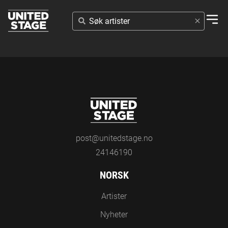
SØK
ARTISTER
post@unitedstage.no
24146190
NORSK
Artister
Nyheter