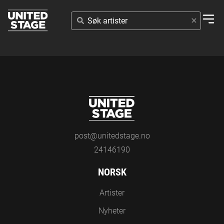
SØK
ARTISTER
post@unitedstage.no
24146190
NORSK
Artister
Nyheter