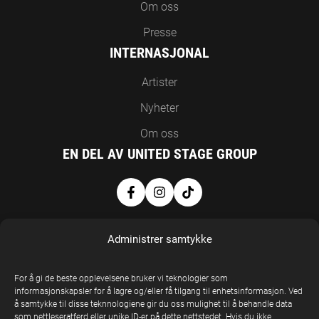
Om oss
Presse
INTERNASJONAL
Artister
Nyheter
Om oss
EN DEL AV UNITED STAGE GROUP
Administrer samtykke
For å gi de beste opplevelsene bruker vi teknologier som
informasjonskapsler for å lagre og/eller få tilgang til enhetsinformasjon. Ved
å samtykke til disse teknnologiene gir du oss mulighet til å behandle data
United Stage
som nettleseratferd eller unike ID-er på dette nettstedet. Hvis du ikke