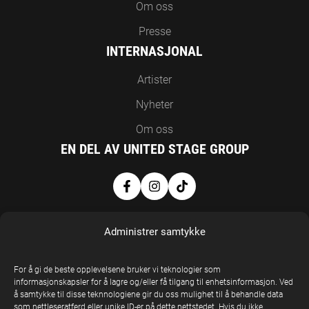
Om oss
Presse
INTERNASJONAL
Artister
Nyheter
Om oss
EN DEL AV UNITED STAGE GROUP
Administrer samtykke
For å gi de beste opplevelsene bruker vi teknologier som
informasjonskapsler for å lagre og/eller få tilgang til enhetsinformasjon. Ved
å samtykke til disse teknnologiene gir du oss mulighet til å behandle data
United Stage
som nettleseratferd eller unike ID-er på dette nettstedet. Hvis du ikke