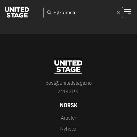
SØK
ARTISTER
post@unitedstage.no
24146190
NORSK
Artister
Nyheter