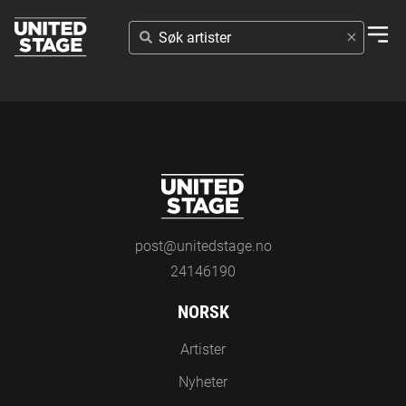
SØK
ARTISTER
post@unitedstage.no
24146190
NORSK
Artister
Nyheter