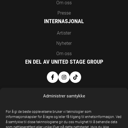
Om oss
Presse
INTERNASJONAL
Artister
Nyheter
Om oss
EN DEL AV UNITED STAGE GROUP
Administrer samtykke
For å gi de beste opplevelsene bruker vi teknologier som
informasjonskapsler for å lagre og/eller få tilgang til enhetsinformasjon. Ved
å samtykke til disse teknnologiene gir du oss mulighet til å behandle data
United Stage
som nettleseratferd eller unike ID-er på dette nettstedet. Hvis du ikke