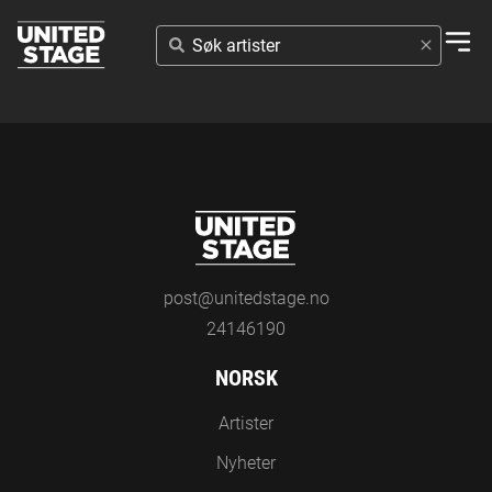
SØK
ARTISTER
post@unitedstage.no
24146190
NORSK
Artister
Nyheter