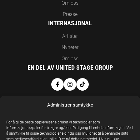
Om oss
Presse
INTERNASJONAL
Artister
Nyheter
Om oss
EN DEL AV UNITED STAGE GROUP
Administrer samtykke
For å gi de beste opplevelsene bruker vi teknologier som
informasjonskapsler for å lagre og/eller få tilgang til enhetsinformasjon. Ved
å samtykke til disse teknnologiene gir du oss mulighet til å behandle data
United Stage
som nettleseratferd eller unike ID-er på dette nettstedet. Hvis du ikke