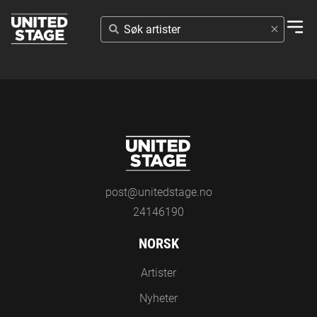
SØK
ARTISTER
post@unitedstage.no
24146190
NORSK
Artister
Nyheter