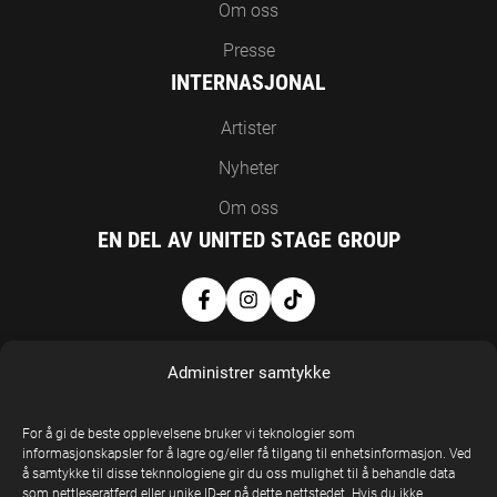
Om oss
Presse
INTERNASJONAL
Artister
Nyheter
Om oss
EN DEL AV UNITED STAGE GROUP
Administrer samtykke
For å gi de beste opplevelsene bruker vi teknologier som
informasjonskapsler for å lagre og/eller få tilgang til enhetsinformasjon. Ved
å samtykke til disse teknnologiene gir du oss mulighet til å behandle data
United Stage
som nettleseratferd eller unike ID-er på dette nettstedet. Hvis du ikke