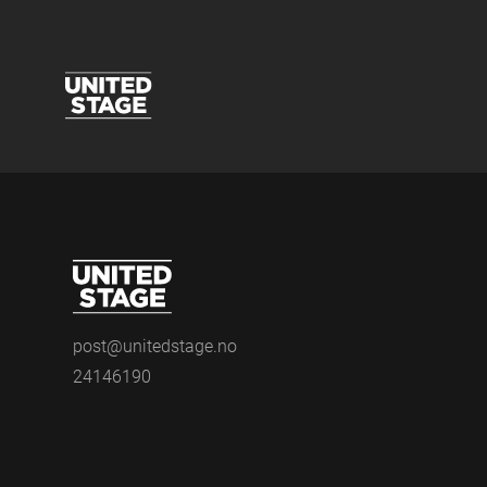
post@unitedstage.no
24146190