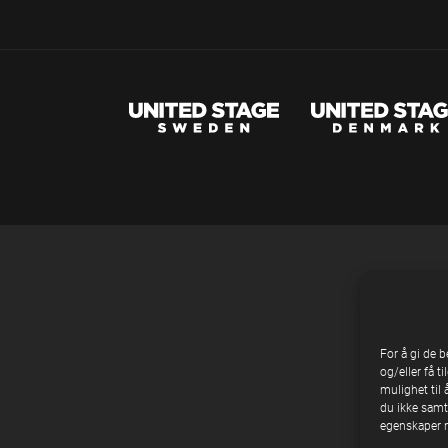
For å gi de 
og/eller få t
mulighet til 
du ikke samty
egenskaper n