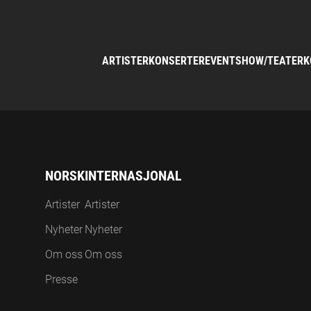
ARTISTER
KONSERTER
EVENT
SHOW/TEATER
K
NORSK
INTERNASJONAL
Artister
Artister
Nyheter
Nyheter
Om oss
Om oss
Presse