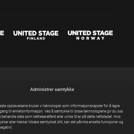
Administrer samtykke
beste opplevelsene bruker vi teknologier som informasjonskapsler for å lagre
ilgang til enhetsinformasjon. Ved å samtykke til disse teknnologiene gir du oss
å behandle data som nettleseratferd eller unike ID-er på dette nettstedet. Hvis
kker eller trekker tilbake samtykket ditt, kan det påvirke enkelte funksjoner og
egativt.