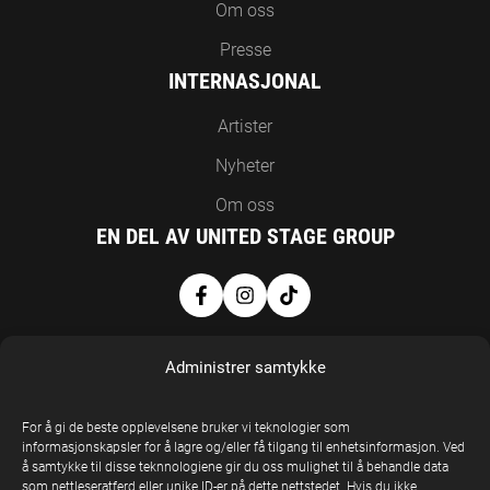
Om oss
Presse
INTERNASJONAL
Artister
Nyheter
Om oss
EN DEL AV UNITED STAGE GROUP
Administrer samtykke
For å gi de beste opplevelsene bruker vi teknologier som
informasjonskapsler for å lagre og/eller få tilgang til enhetsinformasjon. Ved
å samtykke til disse teknnologiene gir du oss mulighet til å behandle data
United Stage
som nettleseratferd eller unike ID-er på dette nettstedet. Hvis du ikke