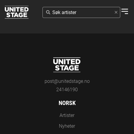
SØK
ARTISTER
post@unitedstage.no
24146190
NORSK
Artister
Nyheter