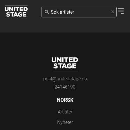
SØK
ARTISTER
post@unitedstage.no
24146190
NORSK
Artister
Nyheter