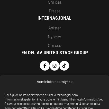
Om oss
Presse
INTERNASJONAL
Artister
Nyheter
Om oss
EN DEL AV UNITED STAGE GROUP
Administrer samtykke
For å gi de beste opplevelsene bruker vi teknologier som
informasjonskapsler for å lagre og/eller få tilgang til enhetsinformasjon. Ved
å samtykke til disse teknnologiene gir du oss mulighet til å behandle data
United Stage
som nettleseratferd eller unike ID-er på dette nettstedet. Hvis du ikke