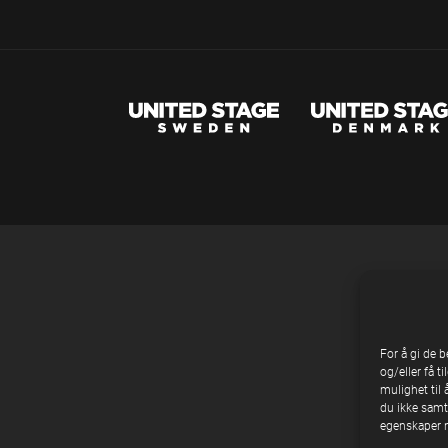
For å gi de 
og/eller få t
mulighet til 
du ikke samty
egenskaper n