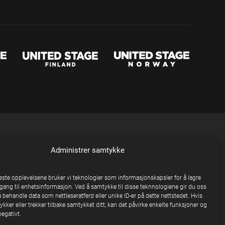
Administrer samtykke
beste opplevelsene bruker vi teknologier som informasjonskapsler for å lagre
ilgang til enhetsinformasjon. Ved å samtykke til disse teknnologiene gir du oss
å behandle data som nettleseratferd eller unike ID-er på dette nettstedet. Hvis
kker eller trekker tilbake samtykket ditt, kan det påvirke enkelte funksjoner og
egativt.