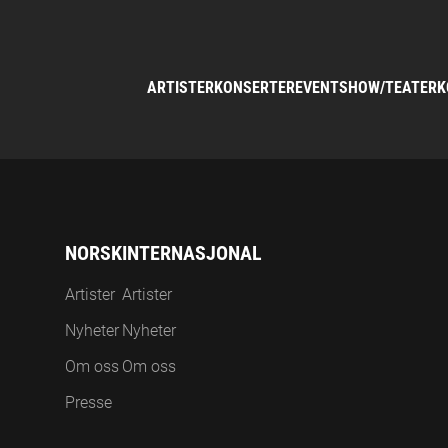
ARTISTER
KONSERTER
EVENT
SHOW/TEATER
K
NORSK
INTERNASJONAL
Artister
Artister
Nyheter
Nyheter
Om oss
Om oss
Presse