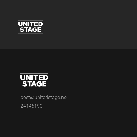
post@unitedstage.no
24146190