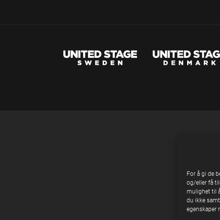
For å gi de 
og/eller få t
mulighet til 
du ikke samty
egenskaper n