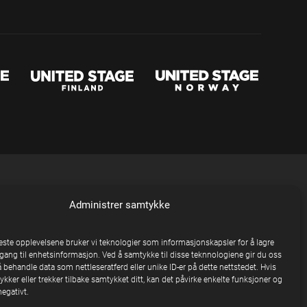
Administrer samtykke
beste opplevelsene bruker vi teknologier som informasjonskapsler for å lagre
ilgang til enhetsinformasjon. Ved å samtykke til disse teknnologiene gir du oss
å behandle data som nettleseratferd eller unike ID-er på dette nettstedet. Hvis
kker eller trekker tilbake samtykket ditt, kan det påvirke enkelte funksjoner og
egativt.