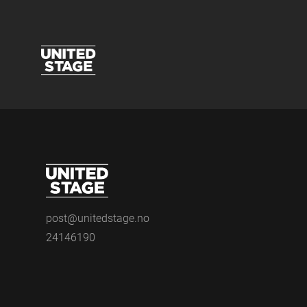
post@unitedstage.no
24146190