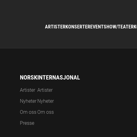
ARTISTER
KONSERTER
EVENT
SHOW/TEATER
K
NORSK
INTERNASJONAL
Artister
Artister
Nyheter
Nyheter
Om oss
Om oss
Presse