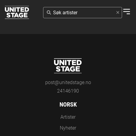
SØK
ARTISTER
post@unitedstage.no
24146190
NORSK
Artister
Nyheter