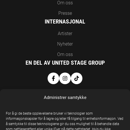
Om oss
Presse
INTERNASJONAL
Artister
Nyheter
Om oss
EN DEL AV UNITED STAGE GROUP
Administrer samtykke
For å gi de beste opplevelsene bruker vi teknologier som
informasjonskapsler for å lagre og/eller få tilgang til enhetsinformasjon. Ved
å samtykke til disse teknnologiene gir du oss mulighet til å behandle data
United Stage
som nettleseratferd eller unike ID-er på dette nettstedet. Hvis du ikke