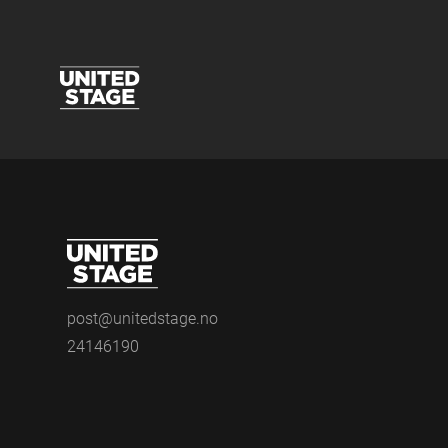
post@unitedstage.no
24146190