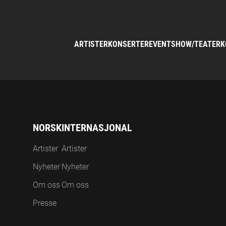
ARTISTER
KONSERTER
EVENT
SHOW/TEATER
K
NORSK
INTERNASJONAL
Artister
Artister
Nyheter
Nyheter
Om oss
Om oss
Presse