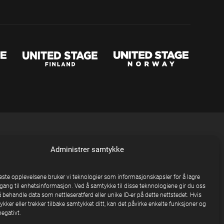
Administrer samtykke
beste opplevelsene bruker vi teknologier som informasjonskapsler for å lagre
ilgang til enhetsinformasjon. Ved å samtykke til disse teknnologiene gir du oss
å behandle data som nettleseratferd eller unike ID-er på dette nettstedet. Hvis
kker eller trekker tilbake samtykket ditt, kan det påvirke enkelte funksjoner og
egativt.