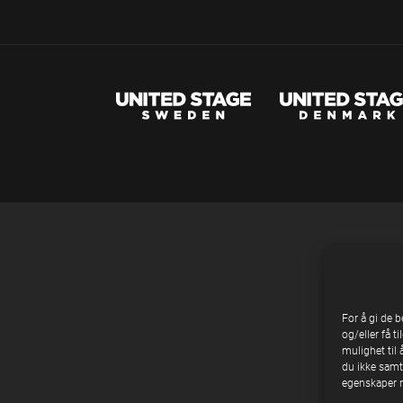
For å gi de 
og/eller få t
mulighet til 
du ikke samty
egenskaper n