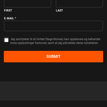
FIRST
LAST
E-MAIL
*
E
Jeg samtykker til at United Stage Norway kan oppbevare og behandle
S
-
mine opplysninger framover, samt at jeg påmeldes deres nyhetsbrev.
A
M
M
A
T
I
Y
L
SUBMIT
K
*
K
E