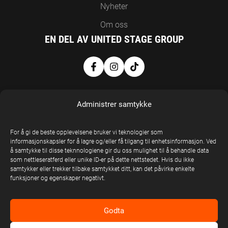
Nyheter
Om oss
EN DEL AV UNITED STAGE GROUP
Administrer samtykke
For å gi de beste opplevelsene bruker vi teknologier som
informasjonskapsler for å lagre og/eller få tilgang til enhetsinformasjon. Ved
United Stage
å samtykke til disse teknnologiene gir du oss mulighet til å behandle data
som nettleseratferd eller unike ID-er på dette nettstedet. Hvis du ikke
Group © Copyright
samtykker eller trekker tilbake samtykket ditt, kan det påvirke enkelte
2026
funksjoner og egenskaper negativt.
Godta