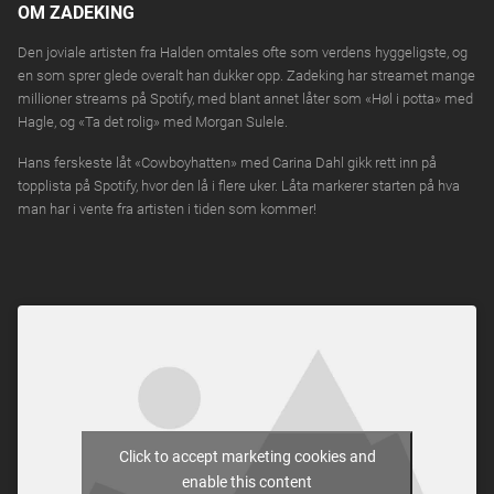
OM ZADEKING
Den joviale artisten fra Halden omtales ofte som verdens hyggeligste, og
en som sprer glede overalt han dukker opp. Zadeking har streamet mange
millioner streams på Spotify, med blant annet låter som «Høl i potta» med
Hagle, og «Ta det rolig» med Morgan Sulele.
Hans ferskeste låt «Cowboyhatten» med Carina Dahl gikk rett inn på
topplista på Spotify, hvor den lå i flere uker. Låta markerer starten på hva
man har i vente fra artisten i tiden som kommer!
Click to accept marketing cookies and
enable this content