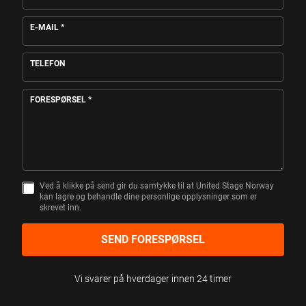
E-MAIL
*
TELEFON
FORESPØRSEL
*
Ved å klikke på send gir du samtykke til at United Stage Norway
S
kan lagre og behandle dine personlige opplysninger som er
A
skrevet inn.
M
T
Y
SEND FORESPØRSEL
K
K
E
Vi svarer på hverdager innen 24 timer