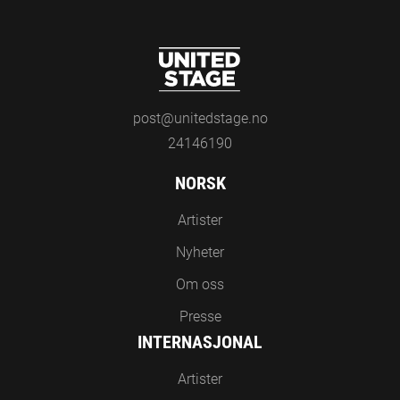
post@unitedstage.no
24146190
NORSK
Artister
Nyheter
Om oss
Presse
INTERNASJONAL
Artister