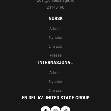
post@unitedstage.no
24146190
NORSK
Artister
Nyheter
Om oss
Presse
INTERNASJONAL
Artister
Nyheter
Om oss
EN DEL AV UNITED STAGE GROUP