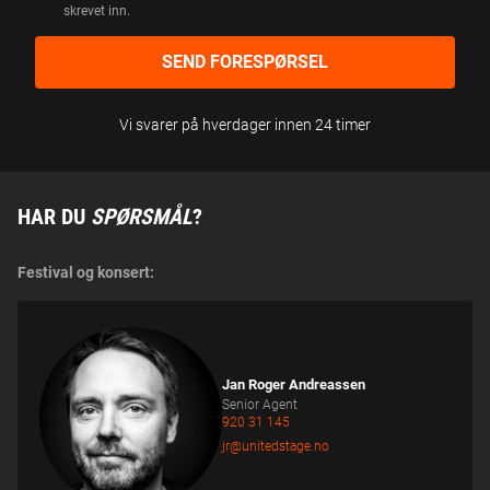
skrevet inn.
M
T
Y
SEND FORESPØRSEL
K
K
E
Vi svarer på hverdager innen 24 timer
HAR DU
SPØRSMÅL
?
Festival og konsert:
Jan Roger Andreassen
Senior Agent
920 31 145‬
jr@unitedstage.no