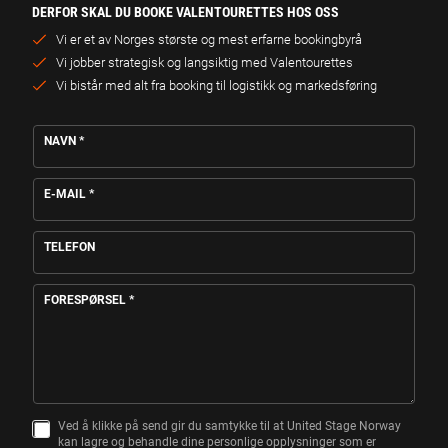
VALENTOURETTES
28.
KJØP BILLETTER
DERFOR SKAL DU BOOKE VALENTOURETTES HOS OSS
NOV
Hulen, BERGEN
lørdag
Vi er et av Norges største og mest erfarne bookingbyrå
Vi jobber strategisk og langsiktig med Valentourettes
VALENTOURETTES
04.
Vi bistår med alt fra booking til logistikk og markedsføring
KJØP BILLETTER
DES
Festiviteten Bar & Scene, HAMAR
fredag
T
NAVN
*
VALENTOURETTES
05.
E
KJØP BILLETTER
L
DES
Rockefeller, OSLO
lørdag
E
E-MAIL
*
F
O
VALENTOURETTES
18.
N
KJØP BILLETTER
TELEFON
Kick Kristiansand, KRISTIANSAND S
*
DES
fredag
T
E
FORESPØRSEL
*
L
E
F
O
N
Ved å klikke på send gir du samtykke til at United Stage Norway
S
kan lagre og behandle dine personlige opplysninger som er
A