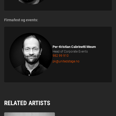
Firmafest og events:
Per-Kristian Cabrinetti Meum
Head of Corporate Events
982 99 910
pk@unitedstage.no
RELATED ARTISTS