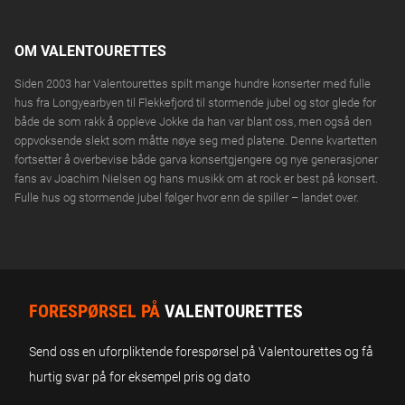
Verket Scene, MOSS
fredag
VALENTOURETTES
OM VALENTOURETTES
13.
KJØP BILLETTER
Fredrikstad City Scene, FREDRIKSTAD
NOV
fredag
Siden 2003 har Valentourettes spilt mange hundre konserter med fulle
hus fra Longyearbyen til Flekkefjord til stormende jubel og stor glede for
både de som rakk å oppleve Jokke da han var blant oss, men også den
VALENTOURETTES
14.
KJØP BILLETTER
oppvoksende slekt som måtte nøye seg med platene. Denne kvartetten
NOV
Martins Pub, LILLESTRØM
lørdag
fortsetter å overbevise både garva konsertgjengere og nye generasjoner
fans av Joachim Nielsen og hans musikk om at rock er best på konsert.
VALENTOURETTES
20.
Fulle hus og stormende jubel følger hvor enn de spiller – landet over.
KJØP BILLETTER
NOV
Byscenen, TRONDHEIM
fredag
VALENTOURETTES
21.
KJØP BILLETTER
NOV
Hadeland Kultursal, GRAN
lørdag
FORESPØRSEL PÅ
VALENTOURETTES
VALENTOURETTES
27.
FÅ BILLETTER
Send oss en uforpliktende forespørsel på Valentourettes og få
NOV
Odal Rockeklubb, GARDVIK
fredag
hurtig svar på for eksempel pris og dato