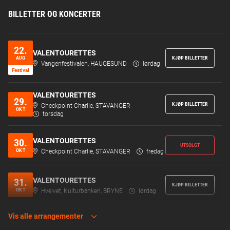
BILLETTER OG KONCERTER
22.
VALENTOURETTES
KJØP BILLETTER
AUG
Vangenfestivalen, HAUGESUND
lørdag
Festi­val
VALENTOURETTES
29.
KJØP BILLETTER
Checkpoint Charlie, STAVANGER
OKT
torsdag
VALENTOURETTES
30.
UTSOLGT
OKT
Checkpoint Charlie, STAVANGER
fredag
VALENTOURETTES
31.
KJØP BILLETTER
OKT
Hvelvet, Kulturbanken, BRYNE
lørdag
Vis alle arrangementer
VALENTOURETTES
06.
KJØP BILLETTER
NOV