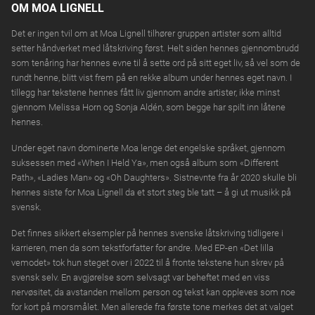
OM MOA LIGNELL
Det er ingen tvil om at Moa Lignell tilhører gruppen artister som alltid
setter håndverket med låtskriving først. Helt siden hennes gjennombrudd
som tenåring har hennes evne til å sette ord på sitt eget liv, så vel som de
rundt henne, blitt vist frem på en rekke album under hennes eget navn. I
tillegg har tekstene hennes fått liv gjennom andre artister, ikke minst
gjennom Melissa Horn og Sonja Aldén, som begge har spilt inn låtene
hennes.
Under eget navn dominerte Moa lenge det engelske språket, gjennom
suksessen med «When I Held Ya», men også album som «Different
Path», «Ladies Man» og «Oh Daughters». Sistnevnte fra år 2020 skulle bli
hennes siste for Moa Lignell da et stort steg ble tatt – å gi ut musikk på
svensk.
Det finnes sikkert eksempler på hennes svenske låtskriving tidligere i
karrieren, men da som tekstforfatter for andre. Med EP-en «Det lilla
vemodet» tok hun steget over i 2022 til å fronte tekstene hun skrev på
svensk selv. En avgjørelse som selvsagt var beheftet med en viss
nervøsitet, da avstanden mellom person og tekst kan oppleves som noe
for kort på morsmålet. Men allerede fra første tone merkes det at valget