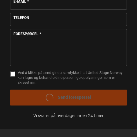
E-MAIL
*
TELEFON
FORESPØRSEL
*
Ved å klikke på send gir du samtykke til at United Stage Norway
S
kan lagre og behandle dine personlige opplysninger som er
A
skrevet inn.
M
T
Y
SEND FORESPØRSEL
K
K
E
Vi svarer på hverdager innen 24 timer