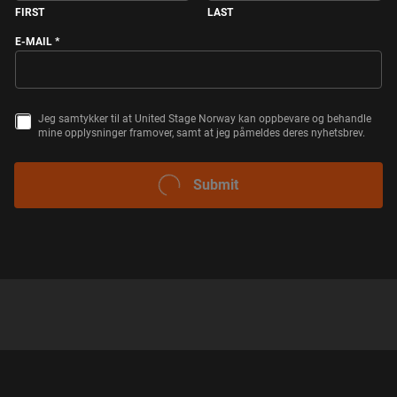
FIRST
LAST
E-MAIL
*
T
Jeg samtykker til at United Stage Norway kan oppbevare og behandle
S
A
mine opplysninger framover, samt at jeg påmeldes deres nyhetsbrev.
A
G
M
S
T
A
Y
M
SUBMIT
K
T
K
Y
E
K
K
E