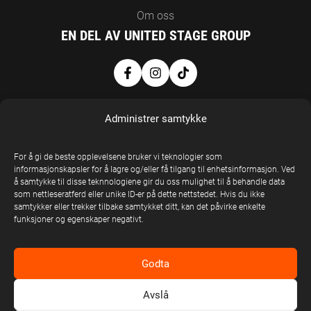
Om oss
EN DEL AV UNITED STAGE GROUP
Administrer samtykke
For å gi de beste opplevelsene bruker vi teknologier som
informasjonskapsler for å lagre og/eller få tilgang til enhetsinformasjon. Ved
United Stage
å samtykke til disse teknnologiene gir du oss mulighet til å behandle data
som nettleseratferd eller unike ID-er på dette nettstedet. Hvis du ikke
Group © Copyright
samtykker eller trekker tilbake samtykket ditt, kan det påvirke enkelte
2026
funksjoner og egenskaper negativt.
Godta
Avslå