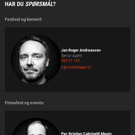
HAR DU
SPØRSMÅL
?
Festival og konsert:
Jan Roger Andreassen
Senior Agent
920 31 145‬
jr@unitedstage.no
Firmafest og events:
Per-Kristian Cabrinetti Meum