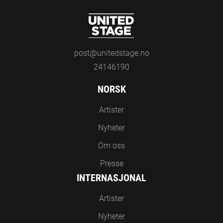
post@unitedstage.no
24146190
NORSK
Artister
Nyheter
Om oss
Presse
INTERNASJONAL
Artister
Nyheter