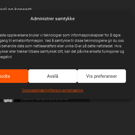
ival og konsert:
Administrer samtykke
Peder Benjamin Hagen
Senior Agent
beste opplevelsene bruker vi teknologier som informasjonskapsler for å lagre
902 51 750‬
ilgang til enhetsinformasjon. Ved å samtykke til disse teknnologiene gir du oss
å behandle data som nettleseratferd eller unike ID-er på dette nettstedet. Hvis
pb@unitedstage.no
kker eller trekker tilbake samtykket ditt, kan det påvirke enkelte funksjoner og
egativt.
afest og events:
Godta
Avslå
Vis preferanser
Per-Kristian Cabrinetti Meum
Cookieserklæring
Personvernerklæring
Head of Corporate Events
982 99 910
pk@unitedstage.no