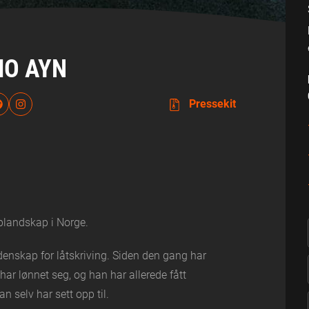
O AYN
Pressekit
aplandskap i Norge.
idenskap for låtskriving. Siden den gang har
ar lønnet seg, og han har allerede fått
n selv har sett opp til.