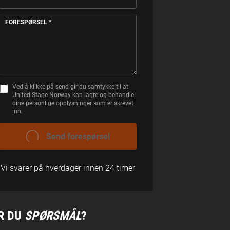
FORESPØRSEL
*
Ved å klikke på send gir du samtykke til at
S
United Stage Norway kan lagre og behandle
A
dine personlige opplysninger som er skrevet
M
inn.
T
Y
K
SEND FORESPØRSEL
K
E
Vi svarer på hverdager innen 24 timer
R DU
SPØRSMÅL
?