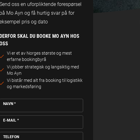
Send oss en uforpliktende forespørsel
på Mo Ayn og få hurtig svar på for
eksempel pris og dato
DERFOR SKAL DU BOOKE MO AYN HOS
OSS
Vi er et av Norges største og mest
erfarne bookingbyrå
Vi jobber strategisk og langsiktig med
Mo Ayn
Vi bistår med alt fra booking til logistikk
og markedsføring
NAVN
*
E-MAIL
*
TELEFON