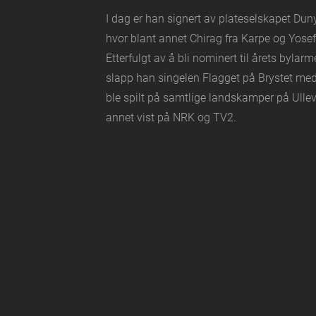
I dag er han signert av plateselskapet Du
hvor blant annet Chirag fra Karpe og Yosef
Etterfulgt av å bli nominert til årets byl
slapp han singelen Flagget på Brystet me
ble spilt på samtlige landskamper på Ulle
annet vist på NRK og TV2.