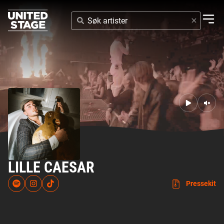
SØK
ARTISTER
LILLE CAESAR
Pressekit