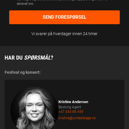
06.
LILLE CAESAR
skrevet inn.
M
KJØP BILLETTER
FEB
Festiviteten, HAMAR
lørdag
T
18+
2027
Y
SEND FORESPØRSEL
K
K
13.
E
LILLE CAESAR
KJØP BILLETTER
FEB
Vi svarer på hverdager innen 24 timer
Løvenvold Theater, ÅLESUND
lørdag
Fri alder
2027
HAR DU
SPØRSMÅL
?
Festival og konsert:
Kristine Andersen
Booking Agent
+47 454 89 459
kristine@unitedstage.no