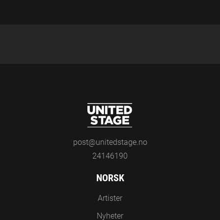
A
V
N
post@unitedstage.no
24146190
NORSK
Artister
Nyheter