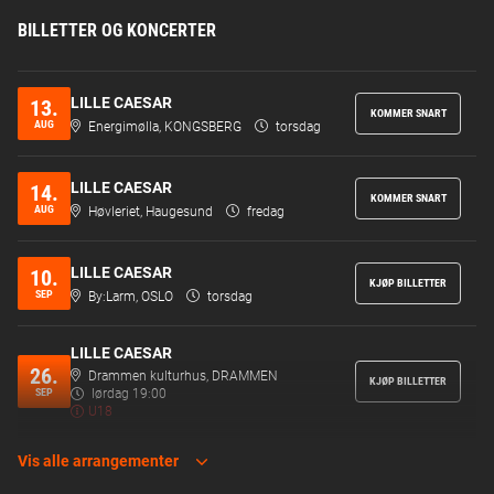
BILLETTER OG KONCERTER
LILLE CAESAR
13.
KOMMER SNART
AUG
Energimølla, KONGSBERG
torsdag
LILLE CAESAR
14.
KOMMER SNART
AUG
Høvleriet, Haugesund
fredag
LILLE CAESAR
10.
KJØP BILLETTER
SEP
By:Larm, OSLO
torsdag
LILLE CAESAR
26.
Drammen kulturhus, DRAMMEN
KJØP BILLETTER
SEP
lørdag 19:00
U18
Vis alle arrangementer
LILLE CAESAR
26.
Drammen kulturhus, DRAMMEN
KJØP BILLETTER