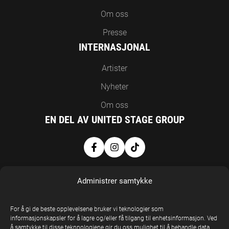
Om oss
Presse
INTERNASJONAL
Artister
Nyheter
Om oss
EN DEL AV UNITED STAGE GROUP
Administrer samtykke
For å gi de beste opplevelsene bruker vi teknologier som
informasjonskapsler for å lagre og/eller få tilgang til enhetsinformasjon. Ved
å samtykke til disse teknnologiene gir du oss mulighet til å behandle data