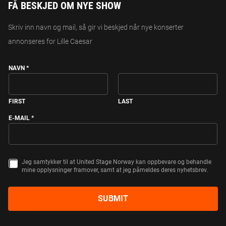
FÅ BESKJED OM NYE SHOW
Skriv inn navn og mail, så gir vi beskjed når nye konserter
annonseres for Lille Caesar
NAVN
*
FIRST
LAST
E-MAIL
*
S
Jeg samtykker til at United Stage Norway kan oppbevare og behandle
S
A
mine opplysninger framover, samt at jeg påmeldes deres nyhetsbrev.
A
M
M
T
T
Y
Y
K
SUBMIT
K
K
K
E
E
N