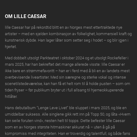
SEP
lørdag 21:30
18+
OM LILLE CAESAR
LILLE CAESAR
10.
lille Caesar har på rekordtid blitt en av Norges mest ettertraktede nye
KJØP BILLETTER
Sarpsborg Scene, SARPSBORG
lørdag
OKT
Fri alder
artister – med en sjelden kombinasjon av folkelighet, kommersiell kraft og
kunstnerisk dybde. Han lager låter som setter seg i hodet – og blir igjen i
hjertet.
LILLE CAESAR
16.
KJØP BILLETTER
Kroa i Bø, BØ I TELEMARK
fredag
OKT
Med dobbelt utsolgt Parkteatret i oktober 2024 og et utsolgt Rockefeller i
18+
mars 2025, har han bekreftet det mange allerede visste: lille Caesar er
ikke bare en strømmefavoritt – han er i ferd med å bli en av landets mest
LILLE CAESAR
17.
overbevisende liveartister. Med sin særegne og sterke vokal og intense
KJØP BILLETTER
Askim Kulturhus, ASKIM
lørdag
OKT
scenetilstedeværelse, kan han få et helt rom til å holde pusten – som om
Fri alder
tiden fryser – før publikum bryter ut i full allsang til hjerneokkuperende
hitlåter.
LILLE CAESAR
Kristiansand Studentsamfunn,
23.
Hans debutalbum “Lenge Leve Livet” ble sluppet i mars 2025, og ble en
KJØP BILLETTER
KRISTIANSAND
OKT
umiddelbar suksess. Alle singlene gikk rett inn på Topp 50, og låta «Hvem
fredag
kan seile foruten vind», nesten helt til topps. Dette befester lille Caesar
18+
som en av Norges største hitmaskiner akkurat nå – uten å gå på
kompromiss med integriteten. Han er troverdig og talentfull, og både fans
LILLE CAESAR