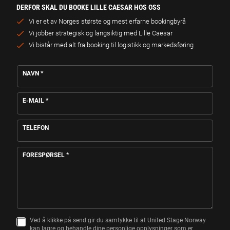
2027
DERFOR SKAL DU BOOKE LILLE CAESAR HOS OSS
Vi er et av Norges største og mest erfarne bookingbyrå
LILLE CAESAR
22.
Vi jobber strategisk og langsiktig med Lille Caesar
Havet, Langhuset, TRONDHEIM
KJØP BILLETTER
JAN
Vi bistår med alt fra booking til logistikk og markedsføring
fredag 18:00
2027
U18
NAVN
*
LILLE CAESAR
22.
Havet, Langhuset, TRONDHEIM
KJØP BILLETTER
JAN
fredag 21:00
E-MAIL
*
2027
18+
TELEFON
23.
LILLE CAESAR
KJØP BILLETTER
JAN
Røstad Scene, LEVANGER
lørdag
18+
2027
FORESPØRSEL
*
05.
LILLE CAESAR
KJØP BILLETTER
FEB
Parkbiografen, SKIEN
fredag
Fri alder
2027
Ved å klikke på send gir du samtykke til at United Stage Norway
S
kan lagre og behandle dine personlige opplysninger som er
A