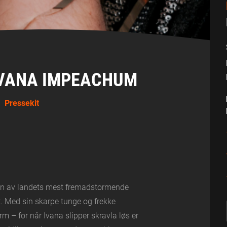
VANA IMPEACHUM
Pressekit
 en av landets mest fremadstormende
t. Med sin skarpe tunge og frekke
m – for når Ivana slipper skravla løs er