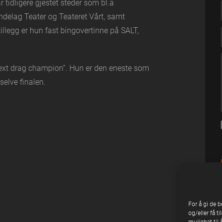
 tidligere gjestet steder som bl.a
øndelag Teater og Teateret Vårt, samt
 tillegg er hun fast bingovertinne på SALT,
ext drag champion”. Hun er den eneste som
selve finalen.
For å gi de 
og/eller få t