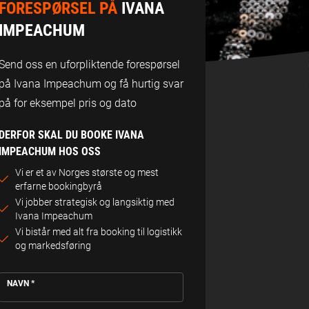
FORESPØRSEL PÅ
IVANA
IMPEACHUM
Send oss en uforpliktende forespørsel
på Ivana Impeachum og få hurtig svar
på for eksempel pris og dato
DERFOR SKAL DU BOOKE IVANA
IMPEACHUM HOS OSS
Vi er et av Norges største og mest
erfarne bookingbyrå
Vi jobber strategisk og langsiktig med
Ivana Impeachum
Vi bistår med alt fra booking til logistikk
og markedsføring
NAVN
*