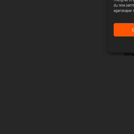
mulighet til 
du ikke samty
egenskaper n
HA
Firm