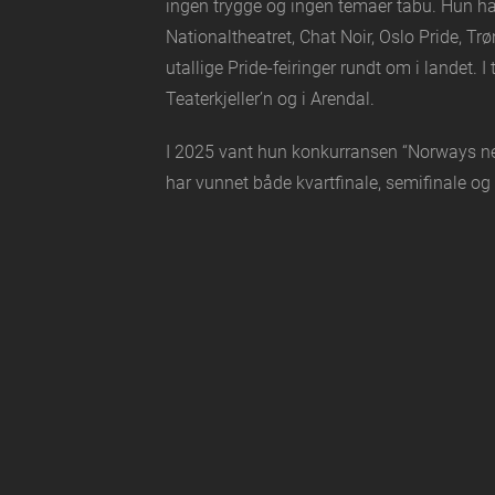
ingen trygge og ingen temaer tabu. Hun har
Nationaltheatret, Chat Noir, Oslo Pride, Tr
utallige Pride-feiringer rundt om i landet. I
Teaterkjeller’n og i Arendal.
I 2025 vant hun konkurransen “Norways n
har vunnet både kvartfinale, semifinale og 