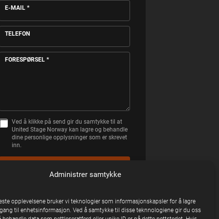
E-MAIL
*
TELEFON
FORESPØRSEL
*
Ved å klikke på send gir du samtykke til at
S
United Stage Norway kan lagre og behandle
A
dine personlige opplysninger som er skrevet
M
inn.
T
Y
K
SEND FORESPØRSEL
K
Administrer samtykke
E
Vi svarer på hverdager innen 24 timer
beste opplevelsene bruker vi teknologier som informasjonskapsler for å lagre
ilgang til enhetsinformasjon. Ved å samtykke til disse teknnologiene gir du oss