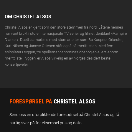
Buen Kulturhus, MANDAL
lørdag
Jul
OM CHRISTEL ALSOS
29.
CHRISTEL ALSOS
I den kalde vinter 26
Christel Alsos er kjent som den store stemmen fra nord. Låtene hennes
KJØP BILLETTER
NOV
Moss Kulturhus, MOSS
søndag
har vært brukt i store internasjonale TV serier og filmer, deriblant «Vampire
Jul
Diaries». Duett-samarbeid med store artister som Bo Kaspers Orkester,
Kurt Nilsen og Janove Ottesen står også på merittlisten. Med fem
30.
soloplater i ryggen, tre spellemannsnominasjoner og en ellers enorm
CHRISTEL ALSOS
I den kalde vinter 26
KJØP BILLETTER
NOV
merittliste i ryggen, er Alsos virkelig en av Norges desidert beste
Drammens Teater, DRAMMEN
mandag
Jul
konsertjuveler.
02.
CHRISTEL ALSOS
I den kalde vinter 26
KJØP BILLETTER
DES
Ibsenhuset, SKIEN
onsdag
Jul
FORESPØRSEL PÅ
CHRISTEL ALSOS
05.
CHRISTEL ALSOS
I den kalde vinter 26
KJØP BILLETTER
DES
Send oss en uforpliktende forespørsel på Christel Alsos og få
Nøtterøy Kulturhus, BORGHEIM
lørdag
Jul
hurtig svar på for eksempel pris og dato