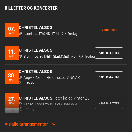
BILLETTER OG KONCERTER
CHRISTEL ALSOS
07.
FÅ BILLETTER
AUG
Ladekaia, TRONDHEIM
fredag
CHRISTEL ALSOS
11.
KJØP BILLETTER
SEP
Slemmestad MEK, SLEMMESTAD
fredag
CHRISTEL ALSOS
30.
KJØP BILLETTER
Angvik Gamle Handelssted, ANGVIK
OKT
fredag
27.
CHRISTEL ALSOS
I den kalde vinter 26
KJØP BILLETTER
NOV
Kilden Konserthus, KRISTIANSAND
fredag
Jul
Vis alle arrangementer
28.
CHRISTEL ALSOS
I den kalde vinter 26
KJØP BILLETTER
NOV