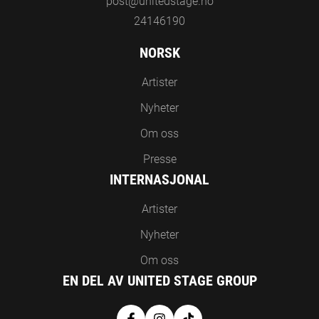
post@unitedstage.no
24146190
NORSK
Artister
Nyheter
Om oss
Presse
INTERNASJONAL
Artister
Nyheter
Om oss
EN DEL AV UNITED STAGE GROUP