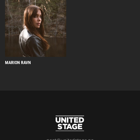
06.
CHRISTEL ALSOS
TIL NORD SKAL DU BLI
KJØP BILLETTER
MAR
Sarpsborg Scene, SARPSBORG
lørdag
2027
11.
CHRISTEL ALSOS
TIL NORD SKAL DU BLI
KJØP BILLETTER
MAR
Modum Kulturhus, VIKERSUND
torsdag
2027
MARION RAVN
12.
CHRISTEL ALSOS
TIL NORD SKAL DU BLI
KJØP BILLETTER
MAR
Lillestrøm Kultursenter, LILLESTRØM
fredag
2027
13.
CHRISTEL ALSOS
TIL NORD SKAL DU BLI
KJØP BILLETTER
MAR
Alles Kulturhus, HØNEFOSS
lørdag
2027